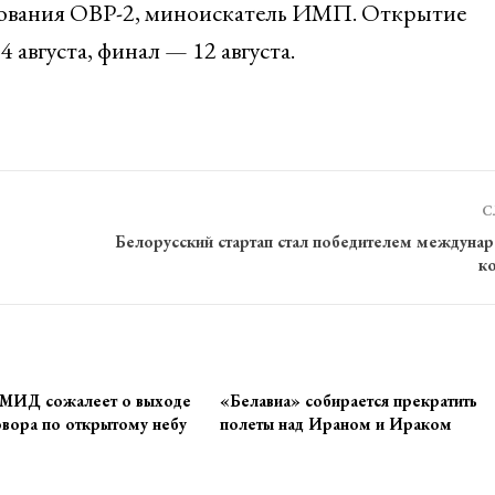
ования ОВР-2, миноискатель ИМП. Открытие
августа, финал — 12 августа.
С
Белорусский стартап стал победителем междуна
к
 МИД сожалеет о выходе
«Белавиа» собирается прекратить
вора по открытому небу
полеты над Ираном и Ираком