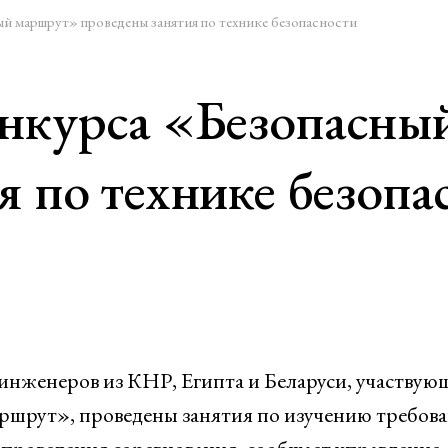
й маршрут» проведены занятия по технике безопасности
онкурса «Безопасны
я по технике безопа
 инженеров из КНР, Египта и Беларуси, участву
ршрут», проведены занятия по изучению требов