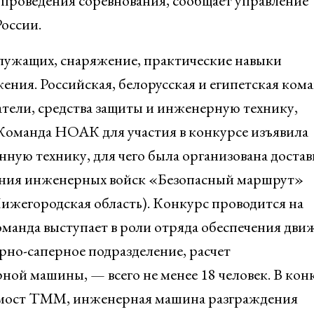
 проведения соревнования, сообщает управление
оссии.
лужащих, снаряжение, практические навыки
ния. Российская, белорусская и египетская ком
атели, средства защиты и инженерную технику,
Команда НОАК для участия в конкурсе изъявила
нную технику, для чего была организована достав
ания инженерных войск «Безопасный маршрут»
ижегородская область). Конкурс проводится на
манда выступает в роли отряда обеспечения дви
но-саперное подразделение, расчет
ой машины, — всего не менее 18 человек. В кон
 мост ТММ, инженерная машина разграждения