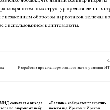
равоохранительных структур представленных стр
х с незаконным оборотом наркотиков, включая н
ве с использованием криптовалюты.
С
ких
Разработка проекта нормативного акта о развитии И
 МИД сожалеет о выходе
«Белавиа» собирается прекратить
вора по открытому небу
полеты над Ираном и Ираком