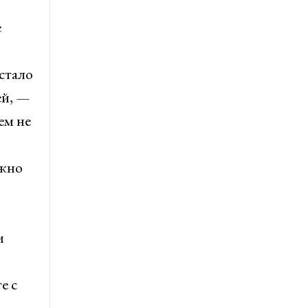
е
стало
ей, —
ем не
ожно
и
е с