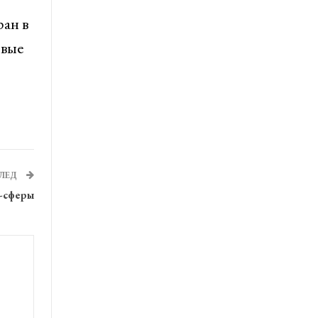
ан в
овые
ЛЕД
Т-сферы