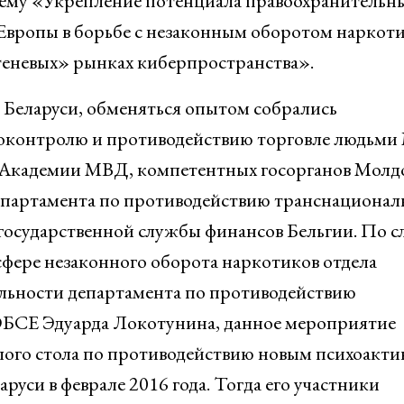
тему «Укрепление потенциала правоохранительн
 Европы в борьбе с незаконным оборотом наркоти
теневых» рынках киберпространства».
 Беларуси, обменяться опытом собрались
ркоконтролю и противодействию торговле людьм
 Академии МВД, компетентных госорганов Молд
департамента по противодействию транснациона
государственной службы финансов Бельгии. По с
сфере незаконного оборота наркотиков отдела
ельности департамента по противодействию
ОБСЕ Эдуарда Локотунина, данное мероприятие
глого стола по противодействию новым психоакт
уси в феврале 2016 года. Тогда его участники