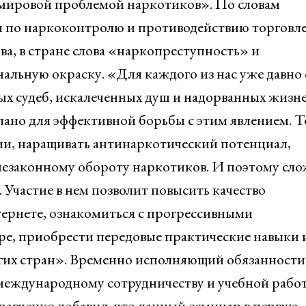
с мировой проблемой наркотиков». По словам
ия по наркоконтролю и противодействию торговл
, в стране слова «наркопреступность» и
льную окраску. «Для каждого из нас уже давно 
ных судеб, искалеченных душ и надорванных жизн
ано для эффективной борьбы с этим явлением. Т
ии, наращивать антинаркотический потенциал,
 незаконному обороту наркотиков. И поэтому сл
 Участие в нем позволит повысить качество
ернете, ознакомиться с прогрессивными
ре, приобрести передовые практические навыки 
угих стран». Временно исполняющий обязанности
еждународному сотрудничеству и учебной работ
вченко добавил, что данный семинар в первую