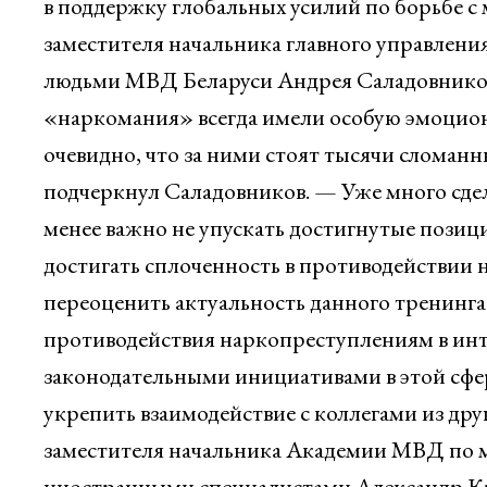
в поддержку глобальных усилий по борьбе 
заместителя начальника главного управлен
людьми МВД Беларуси Андрея Саладовникова
«наркомания» всегда имели особую эмоциона
очевидно, что за ними стоят тысячи сломан
подчеркнул Саладовников. — Уже много сдел
менее важно не упускать достигнутые позиц
достигать сплоченность в противодействии
переоценить актуальность данного тренинга.
противодействия наркопреступлениям в инт
законодательными инициативами в этой сфе
укрепить взаимодействие с коллегами из др
заместителя начальника Академии МВД по м
иностранными специалистами Александр Кра