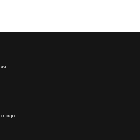
юта
а спорт