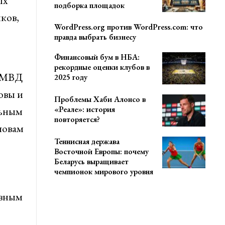
ых
подборка площадок
ков,
WordPress.org против WordPress.com: что
правда выбрать бизнесу
Финансовый бум в НБА:
рекордные оценки клубов в
и МВД
2025 году
овы и
Проблемы Хаби Алонсо в
«Реале»: история
льным
повторяется?
ловам
Теннисная держава
Восточной Европы: почему
Беларусь выращивает
чемпионок мирового уровня
ивным