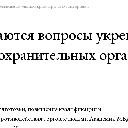
епления потенциала правоохранительных органов
аются вопросы укре
охранительных орг
одготовки, повышения квалификации и
 противодействия торговле людьми Академии МВ