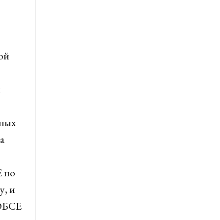
ой
и
нных
а
 по
у, и
 ОБСЕ