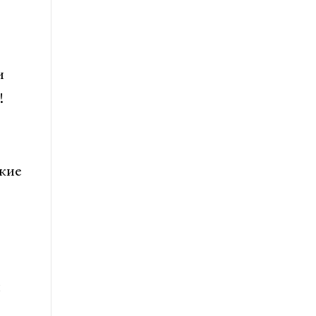
и
!
кие
и