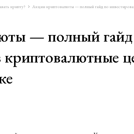
авать крипту?
Акции криптовалюты — полный гайд по инвестирова
юты — полный гайд
 криптовалютные ц
ке