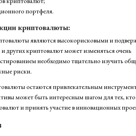
ов криптовалют;
ионного портфеля.
акции криптовалюты:
иптовалюты являются высокорисковыми и подве
 и других криптовалют может изменяться очень
вестированием необходимо тщательно изучить об
жные риски.
птовалюты остаются привлекательным инструмен
ктивы может быть интересным шагом для тех, кто
товалют и принять участие в инновационных прое
в