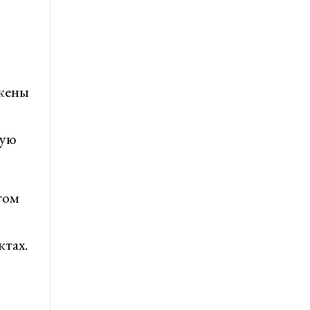
ржены
щую
том
ктах.