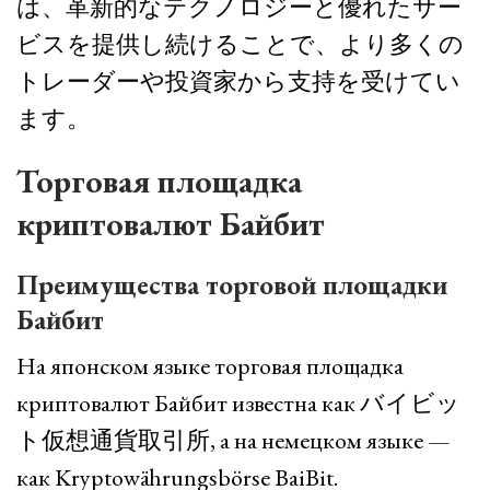
は、革新的なテクノロジーと優れたサー
ビスを提供し続けることで、より多くの
トレーダーや投資家から支持を受けてい
ます。
Торговая площадка
криптовалют Байбит
Преимущества торговой площадки
Байбит
На японском языке торговая площадка
криптовалют Байбит известна как バイビッ
ト仮想通貨取引所, а на немецком языке —
как Kryptowährungsbörse BaiBit.