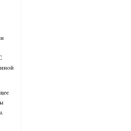
ки
С
анной
ущее
ры
ы.