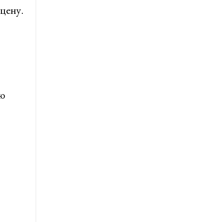
цену.
ою