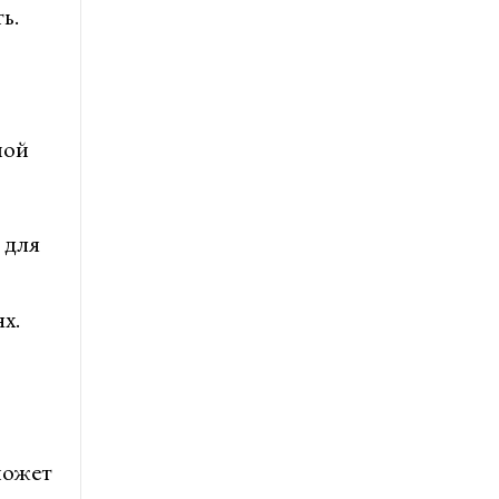
ь.
ной
 для
х.
может