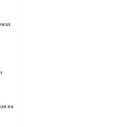
ржах
т
я
ая на