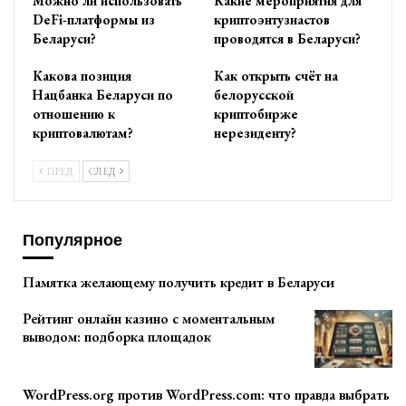
Можно ли использовать
Какие мероприятия для
DeFi-платформы из
криптоэнтузиастов
Беларуси?
проводятся в Беларуси?
Какова позиция
Как открыть счёт на
Нацбанка Беларуси по
белорусской
отношению к
криптобирже
криптовалютам?
нерезиденту?
ПРЕД
СЛЕД
Популярное
Памятка желающему получить кредит в Беларуси
Рейтинг онлайн казино с моментальным
выводом: подборка площадок
WordPress.org против WordPress.com: что правда выбрать