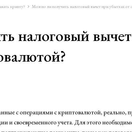
авать крипту?
Можно ли получить налоговый вычет при убытках от 
ь налоговый вычет 
овалютой?
анные с операциями с криптовалютой, реально, 
и и своевременного учета. Для этого необходим