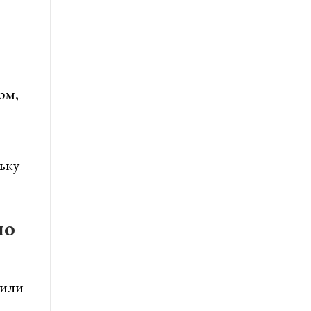
рм,
ьку
по
 или