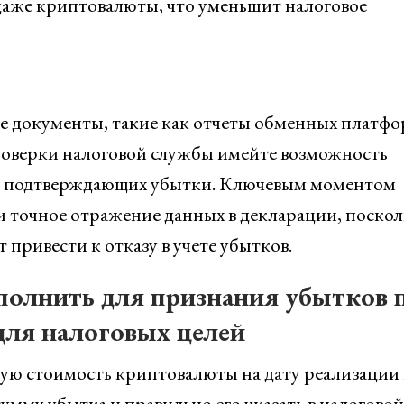
аже криптовалюты, что уменьшит налоговое
е документы, такие как отчеты обменных платфо
проверки налоговой службы имейте возможность
, подтверждающих убытки. Ключевым моментом
 точное отражение данных в декларации, поскол
привести к отказу в учете убытков.
полнить для признания убытков 
ля налоговых целей
ую стоимость криптовалюты на дату реализации
умму убытка и правильно его указать в налоговой