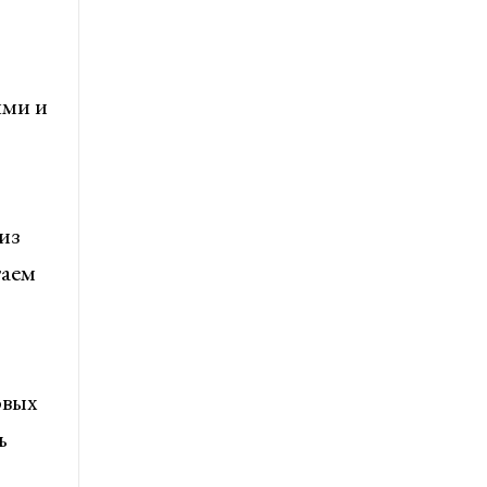
ями и
из
гаем
овых
ь