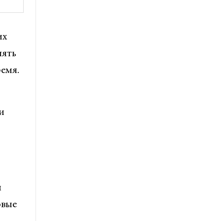
их
лять
ремя.
и
и
овые