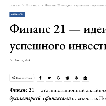
Главная
Финансы
Финанс 21 — идеи, стратегии и прогнозы
ФИНАНСЫ
Финанс 21 — идеи
успешного инвест
On
Янв 29, 2024
Поделиться
Финанс 21
— это инновационный онлайн-се
бухгалтерией
и
финансами
с легкостью. П