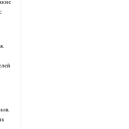
акие
с
я.
елей
нов.
ых