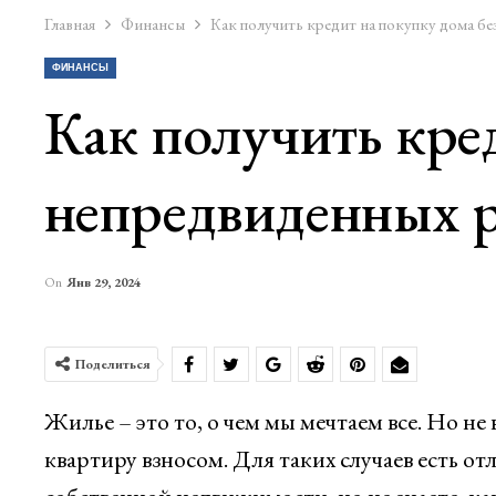
Главная
Финансы
Как получить кредит на покупку дома бе
ФИНАНСЫ
Как получить кре
непредвиденных р
On
Янв 29, 2024
Поделиться
Жилье – это то, о чем мы мечтаем все. Но не
квартиру взносом. Для таких случаев есть от