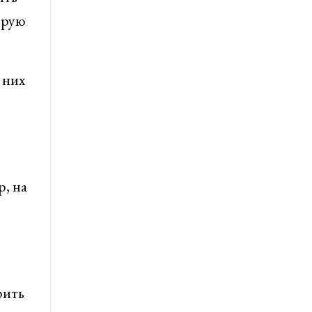
орую
 них
, на
рить