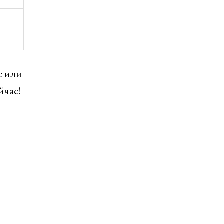
е или
йчас!