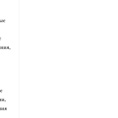
ые
е
ния,
е
ми,
ния