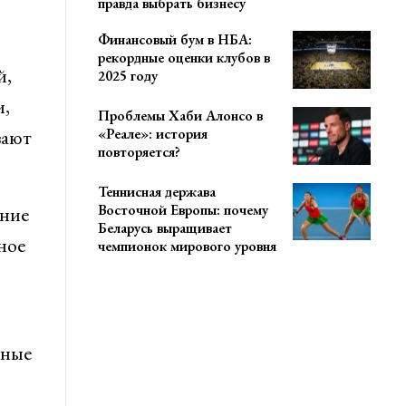
правда выбрать бизнесу
Финансовый бум в НБА:
рекордные оценки клубов в
й,
2025 году
и,
Проблемы Хаби Алонсо в
«Реале»: история
вают
повторяется?
Теннисная держава
Восточной Европы: почему
ение
Беларусь выращивает
ное
чемпионок мирового уровня
ьные