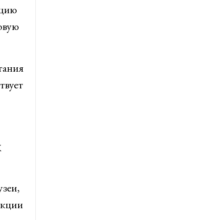
ацию
овую
тания
твует
х
зеи,
укции