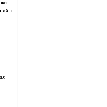
вать
ний в
ия