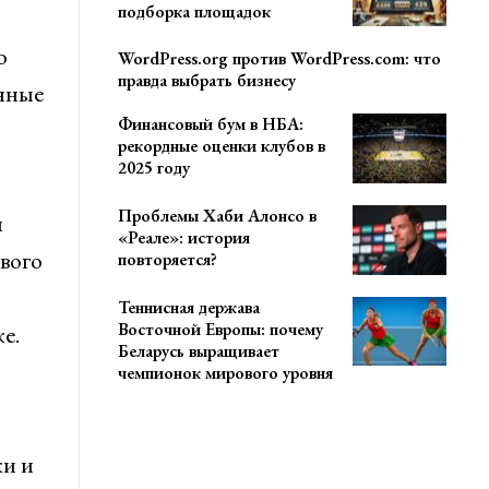
подборка площадок
о
WordPress.org против WordPress.com: что
правда выбрать бизнесу
онные
Финансовый бум в НБА:
рекордные оценки клубов в
2025 году
Проблемы Хаби Алонсо в
м
«Реале»: история
вого
повторяется?
Теннисная держава
Восточной Европы: почему
е.
Беларусь выращивает
чемпионок мирового уровня
ки и