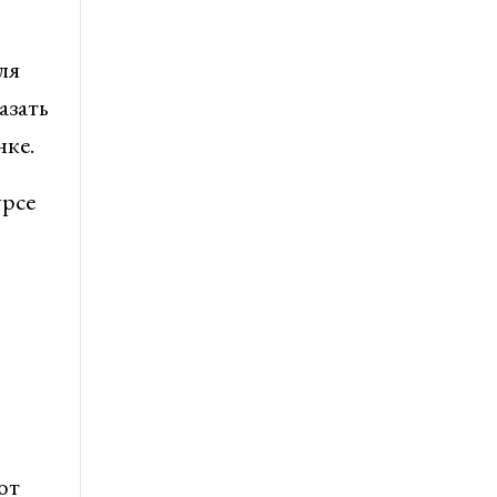
ля
азать
нке.
урсе
ют