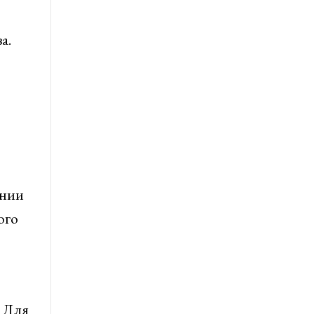
а.
ании
ого
. Для