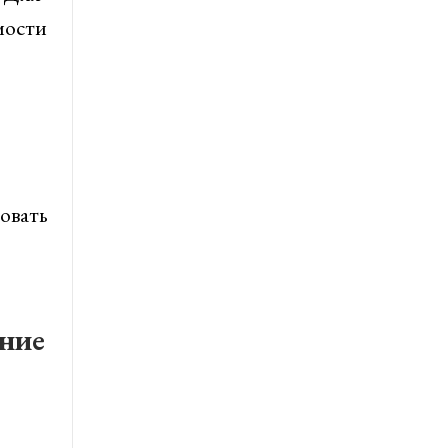
мости
овать
ение