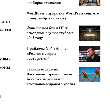
подборка площадок
WordPress.org против WordPress.com: что
правда выбрать бизнесу
танет
Финансовый бум в НБА:
ьства
рекордные оценки клубов в
2025 году
Проблемы Хаби Алонсо в
«Реале»: история
говых
повторяется?
ороны
Теннисная держава
Восточной Европы: почему
Беларусь выращивает
чемпионок мирового уровня
в