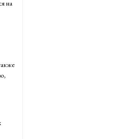
я на
также
о,
х