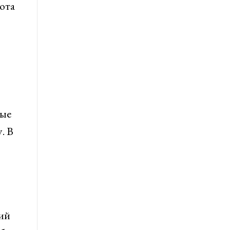
ота
ные
. В
ий