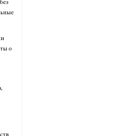
без
льные
ли
ты о
,
ств