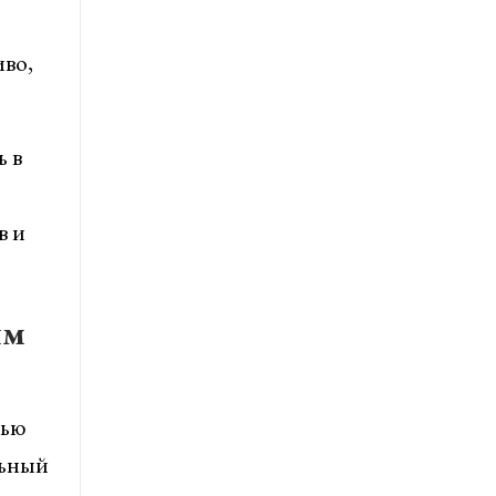
иво,
ь в
в и
ым
тью
льный