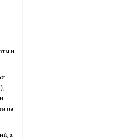
аты и
ои
),
ли
ти на
ий, а