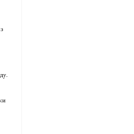
з
ду.
ки