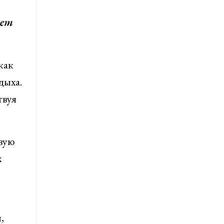
ает
как
дыха.
твуя
вую
х
,