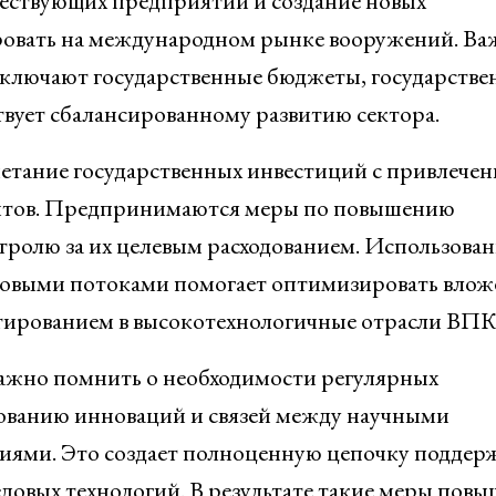
ествующих предприятий и создание новых
ировать на международном рынке вооружений. В
включают государственные бюджеты, государстве
ствует сбалансированному развитию сектора.
етание государственных инвестиций с привлече
дитов. Предпринимаются меры по повышению
тролю за их целевым расходованием. Использован
совыми потоками помогает оптимизировать влож
стированием в высокотехнологичные отрасли ВПК
ажно помнить о необходимости регулярных
ованию инноваций и связей между научными
ями. Это создает полноценную цепочку поддер
едовых технологий. В результате такие меры пов