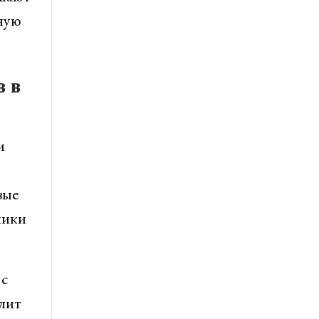
ную
 в
и
вые
ники
 с
лит