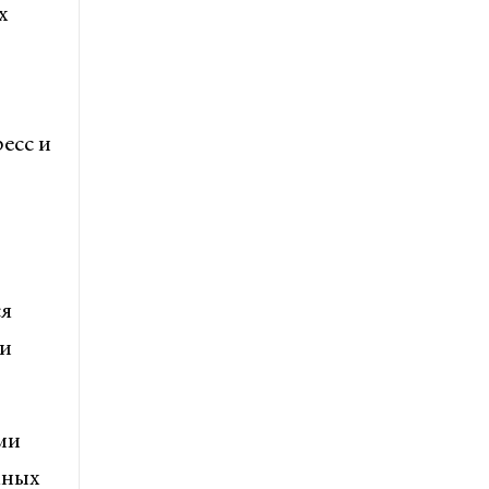
х
есс и
ся
 и
ми
жных