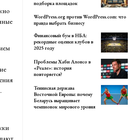
подборка площадок
ажно
WordPress.org против WordPress.com: что
нные
правда выбрать бизнесу
Финансовый бум в НБА:
рекордные оценки клубов в
нием
2025 году
Проблемы Хаби Алонсо в
«Реале»: история
ие
повторяется?
ения
Теннисная держава
.
Восточной Европы: почему
Беларусь выращивает
чемпионок мирового уровня
жки
ышают