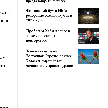
правда выбрать бизнесу
Финансовый бум в НБА:
же на
рекордные оценки клубов в
ию и
2025 году
т
Проблемы Хаби Алонсо в
«Реале»: история
повторяется?
Теннисная держава
Восточной Европы: почему
ном
Беларусь выращивает
т и
чемпионок мирового уровня
лин.