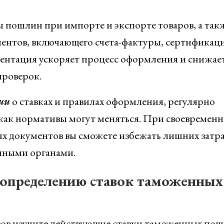
 пошлин при импорте и экспорте товаров, а так
ментов, включающего счета-фактуры, сертификац
ентация ускоряет процесс оформления и снижае
проверок.
ии
о ставках и правилах оформления, регулярно
 как нормативы могут меняться. При своевремен
х документов вы сможете избежать лишних затра
нными органами.
 определению ставок таможенных
ов изучите действующие ставки таможенных пош