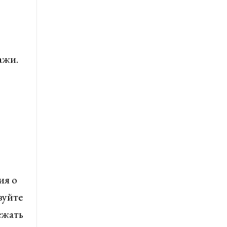
ажи.
ия о
зуйте
ежать