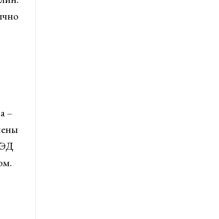
ычно
а –
чены
ВЭД
ом.