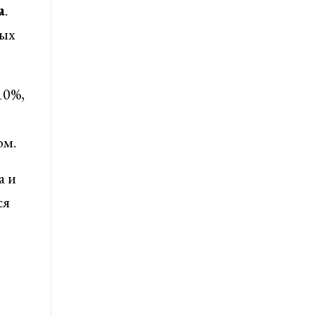
а
.
вых
10%,
ом.
а и
ся