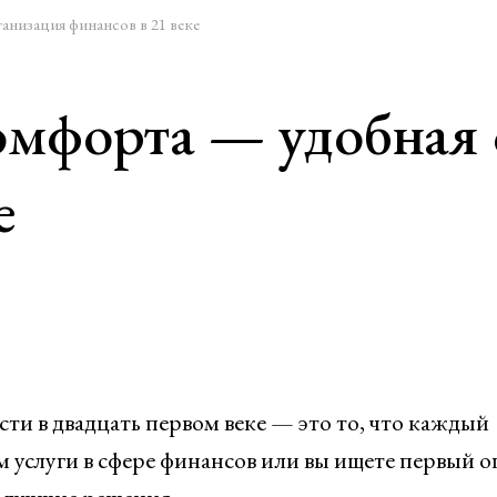
низация финансов в 21 веке
омфорта — удобная 
е
и в двадцать первом веке — это то, что каждый
м услуги в сфере финансов или вы ищете первый о