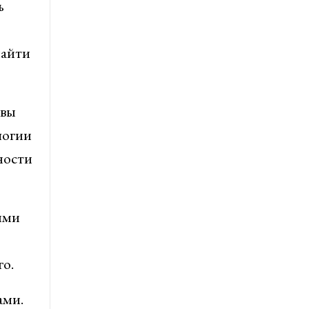
ь
найти
 вы
логии
ности
ими
о.
ами.