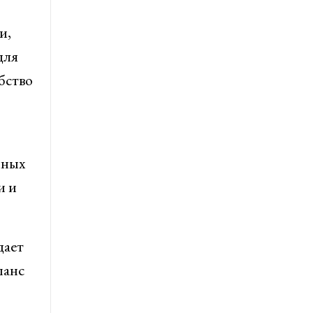
и,
для
бство
нных
и и
дает
шанс