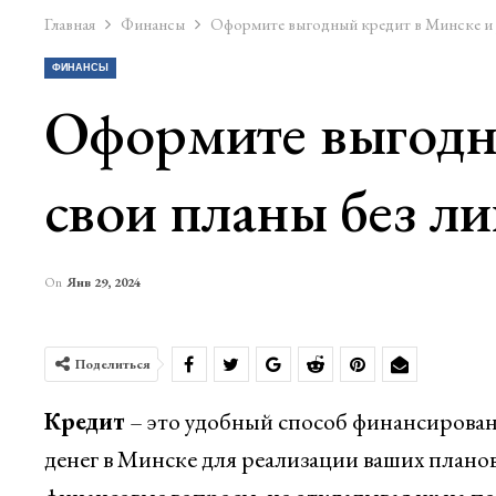
Главная
Финансы
Оформите выгодный кредит в Минске и р
ФИНАНСЫ
Оформите выгодны
свои планы без л
On
Янв 29, 2024
Поделиться
Кредит
– это удобный способ финансирован
денег в Минске для реализации ваших плано