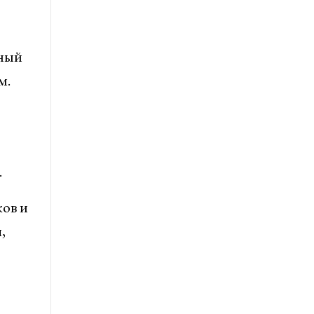
нный
м.
.
ов и
,