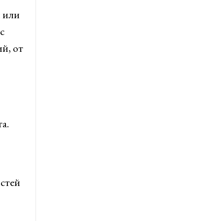
и или
с
й, от
а.
остей