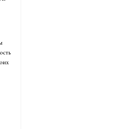
м
ость
оих