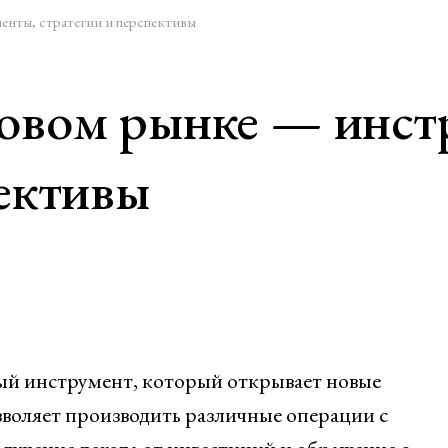
нты, стратегии и перспективы
совом рынке — инст
пективы
й инструмент, который открывает новые
воляет производить различные операции с