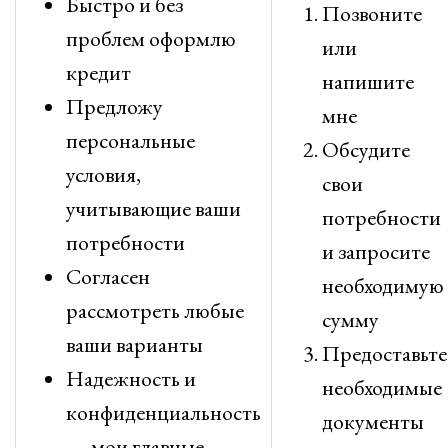
Быстро и без
Позвоните
проблем оформлю
или
кредит
напишите
Предложу
мне
персональные
Обсудите
условия,
свои
учитывающие ваши
потребности
потребности
и запросите
Согласен
необходимую
рассмотреть любые
сумму
ваши варианты
Предоставьте
Надежность и
необходимые
конфиденциальность
документы
— мои главные