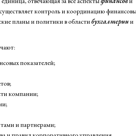
 единица, отвечающая за все аспекты
финансов
и
существляет контроль и координацию финансов
ские планы и политики в области
бухгалтерии
и
чают:
совых показателей;
тов;
сти компании;
ми;
тами и партнерами;
ва и правил корпоративного управления.