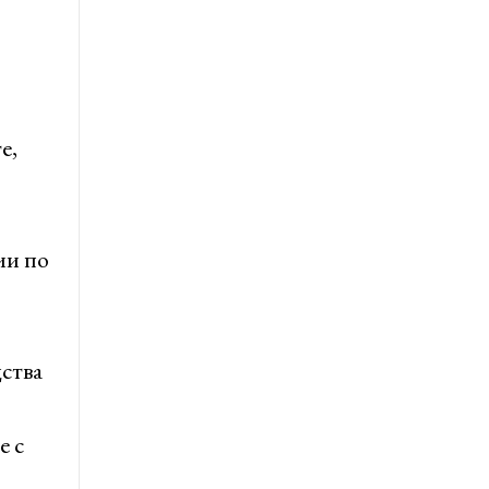
е,
ии по
ства
е с