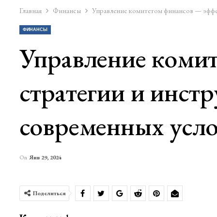
Главная
Финансы
Управление комитетом финансов — эффек
ФИНАНСЫ
Управление коми
стратегии и инст
современных усл
On
Янв 29, 2024
Поделиться