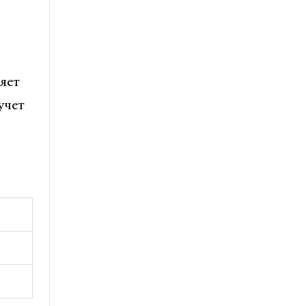
яет
учет