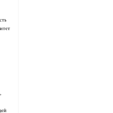
сть
итет
,
щей