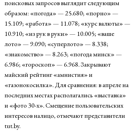
поисковых запросов выглядит следующим
образом: «погода» — 25.680; «порно» —
15.109; «работа» — 11.078; «курс валюты» —
10.910; «из рук в руки» — 10.005; «ваше
лото» — 9.090; «суперлото» — 8.338;
«знакомство» — 8.263; «погода минск» —
6.986; «гороскоп» — 6.968. Закрывают
майский рейтинг «амнистия» и
«газонокосилка». Для сравнения: в апреле на
последних местах располагались «выставка»
и «фото 30-х». Смещение пользовательских
интересов налицо, отмечают представители
tut.by.