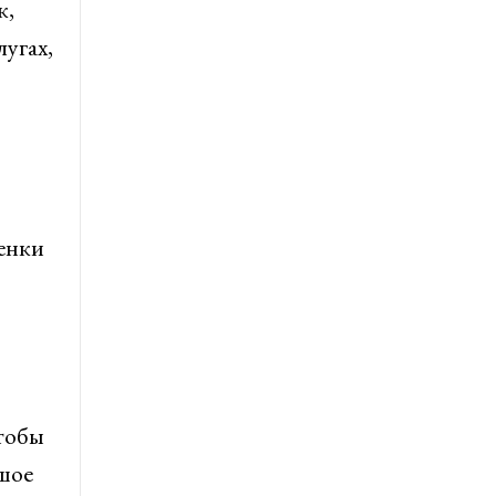
к,
угах,
ценки
чтобы
ьшое