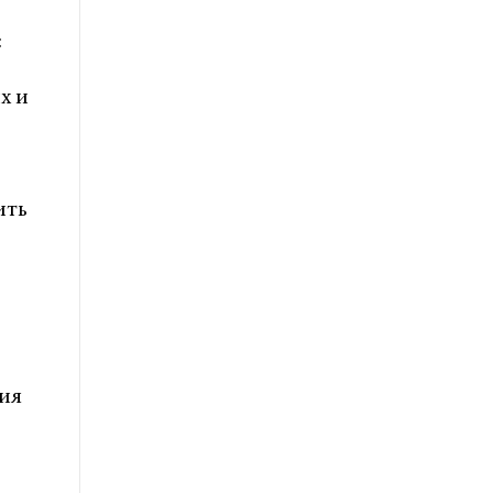
:
х и
ить
ия