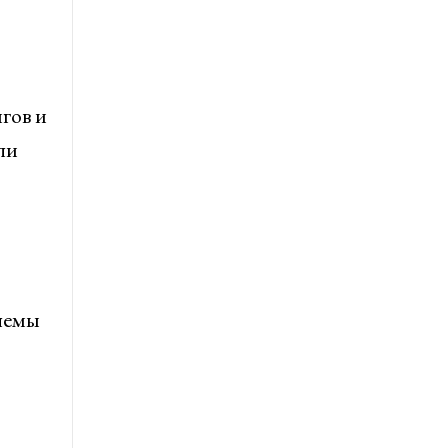
гов и
ли
блемы