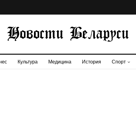
нес
Культура
Медицина
История
Спорт