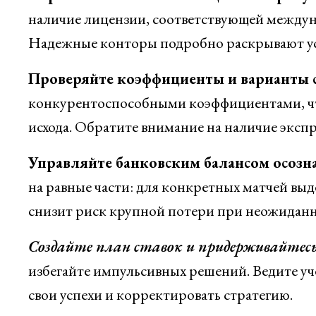
наличие лицензии, соответствующей междун
Надежные конторы подробно раскрывают ус
Проверяйте коэффициенты и варианты с
конкурентоспособными коэффициентами, чт
исхода. Обратите внимание на наличие экспр
Управляйте банковским балансом осозн
на равные части: для конкретных матчей вы
снизит риск крупной потери при неожиданны
Создайте план ставок и придерживайтесь 
избегайте импульсивных решений. Ведите уч
свои успехи и корректировать стратегию.