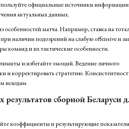
 Используйте официальные источники информации
чения актуальных данных.
з особенностей матча. Например, ставка на тота
 при наличии подозрений на слабую offensive и з
ры команд и их тактические особенности.
 лимиты и избегайте эмоций. Ведение личного
ки и корректировать стратегию. Консистентност
м исходам.
х результатов сборной Беларуси д
айте коэффициенты и результирующие показатели