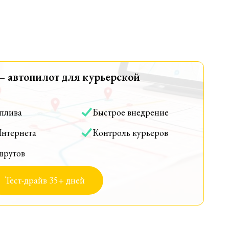
— автопилот для курьерской
оплива
Быстрое внедрение
Интернета
Контроль курьеров
шрутов
Тест-драйв 35+ дней