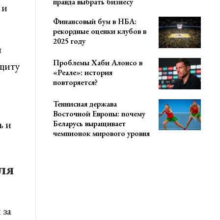
правда выбрать бизнесу
 и
Финансовый бум в НБА:
рекордные оценки клубов в
2025 году
л
Проблемы Хаби Алонсо в
ащиту
«Реале»: история
повторяется?
Теннисная держава
Восточной Европы: почему
ь и
Беларусь выращивает
чемпионок мирового уровня
ля
 за