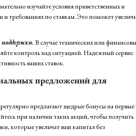
ательно изучайте условия приветственных и
и и требованиях по ставкам. Это поможет увелич
 поддержки.
В случае технических или финансов
няйте контроль над ситуацией. Надежный сервис
тивность ваших ставок.
циальных предложений для
регулярно предлагают щедрые бонусы на первые
уйтесь при наличии таких акций, чтобы получить
ки, которые увеличат ваш капитал без