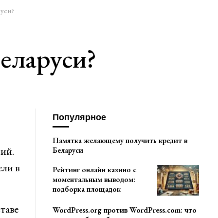
руси?
Беларуси?
Популярное
Памятка желающему получить кредит в
ий.
Беларуси
ели в
Рейтинг онлайн казино с
моментальным выводом:
подборка площадок
таве
WordPress.org против WordPress.com: что