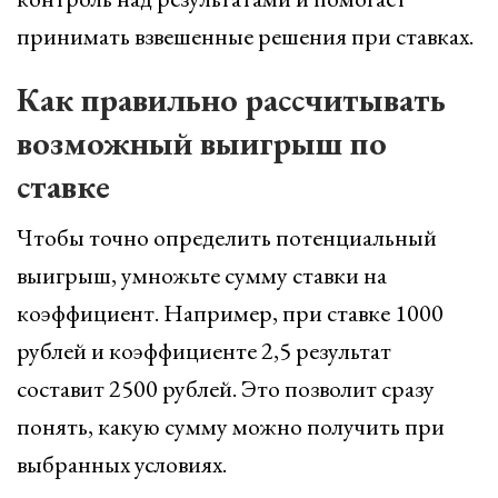
принимать взвешенные решения при ставках.
Как правильно рассчитывать
возможный выигрыш по
ставке
Чтобы точно определить потенциальный
выигрыш, умножьте сумму ставки на
коэффициент. Например, при ставке 1000
рублей и коэффициенте 2,5 результат
составит 2500 рублей. Это позволит сразу
понять, какую сумму можно получить при
выбранных условиях.