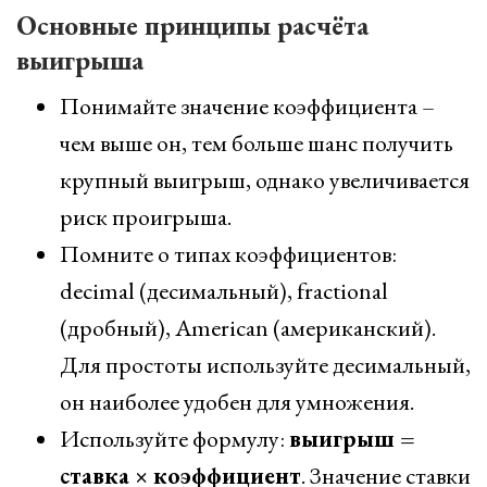
Основные принципы расчёта
выигрыша
Понимайте значение коэффициента –
чем выше он, тем больше шанс получить
крупный выигрыш, однако увеличивается
риск проигрыша.
Помните о типах коэффициентов:
decimal (десимальный), fractional
(дробный), American (американский).
Для простоты используйте десимальный,
он наиболее удобен для умножения.
Используйте формулу:
выигрыш =
ставка × коэффициент
. Значение ставки