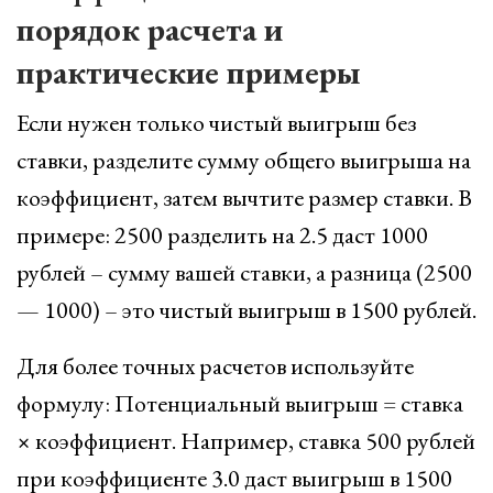
порядок расчета и
практические примеры
Если нужен только чистый выигрыш без
ставки, разделите сумму общего выигрыша на
коэффициент, затем вычтите размер ставки. В
примере: 2500 разделить на 2.5 даст 1000
рублей – сумму вашей ставки, а разница (2500
— 1000) – это чистый выигрыш в 1500 рублей.
Для более точных расчетов используйте
формулу: Потенциальный выигрыш = ставка
× коэффициент. Например, ставка 500 рублей
при коэффициенте 3.0 даст выигрыш в 1500