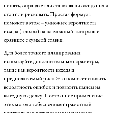
понять, оправдает ли ставка ваши ожидания и
стоит ли рисковать. Простая формула
поможет в этом – умножьте вероятность
исхода (в долях) на возможный выигрыш и
сравните с суммой ставки.
Для более точного планирования
используйте дополнительные параметры,
такие как вероятность исхода и
предполагаемый риск. Это поможет снизить
вероятность ошибок и повысить шансы на
выгодную сделку. Постоянное применение
этих методов обеспечивает грамотный
контроль над результатами и помогает