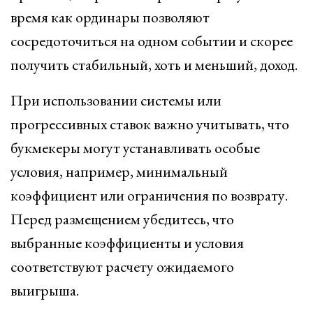
время как ординары позволяют
сосредоточиться на одном событии и скорее
получить стабильный, хоть и меньший, доход.
При использовании системы или
прогрессивных ставок важно учитывать, что
букмекеры могут устанавливать особые
условия, например, минимальный
коэффициент или ограничения по возврату.
Перед размещением убедитесь, что
выбранные коэффициенты и условия
соответствуют расчету ожидаемого
выигрыша.