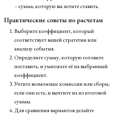
– сумма, которую вы хотите ставить.
Практические советы по расчетам
Выберите коэффициент, который
соответствует вашей стратегии или
анализу события.
Определите сумму, которую готовите
поставить, и умножьте её на выбранный
коэффициент.
Учтите возможные комиссии или сборы,
если они есть, и вычтите их из итоговой
суммы.
Для сравнения вариантов делайте