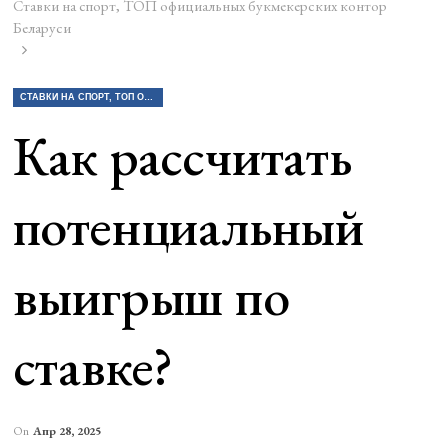
Ставки на спорт, ТОП официальных букмекерских контор
Беларуси
СТАВКИ НА СПОРТ, ТОП ОФИЦИАЛЬНЫХ БУКМЕКЕРСКИХ КОНТОР БЕЛАРУСИ
Как рассчитать
потенциальный
выигрыш по
ставке?
On
Апр 28, 2025