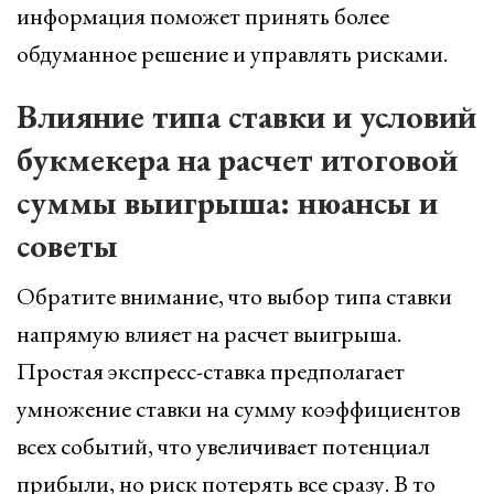
информация поможет принять более
обдуманное решение и управлять рисками.
Влияние типа ставки и условий
букмекера на расчет итоговой
суммы выигрыша: нюансы и
советы
Обратите внимание, что выбор типа ставки
напрямую влияет на расчет выигрыша.
Простая экспресс-ставка предполагает
умножение ставки на сумму коэффициентов
всех событий, что увеличивает потенциал
прибыли, но риск потерять все сразу. В то