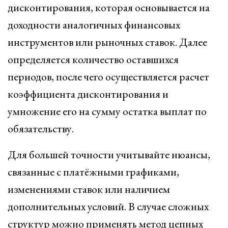
дисконтирования, которая основывается на
доходности аналогичных финансовых
инструментов или рыночных ставок. Далее
определяется количество оставшихся
периодов, после чего осуществляется расчет
коэффициента дисконтирования и
умножение его на сумму остатка выплат по
обязательству.
Для большей точности учитывайте нюансы,
связанные с платёжными графиками,
изменениями ставок или наличием
дополнительных условий. В случае сложных
структур можно применять метод цепных