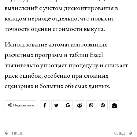
вычислений с учетом дисконтирования в
каждом периоде отдельно, что повысит
точность оценки стоимости выкупа.
Использование автоматизированных
расчетных программ и таблиц Excel
значительно упрощает процедуру и снижает
риск ошибок, особенно при сложных
сценариях и больших объемах данных.
Поделиться
ПРЕД
СЛЕД