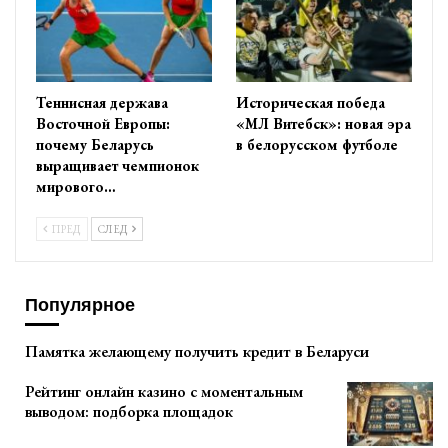
Теннисная держава
Историческая победа
Восточной Европы:
«МЛ Витебск»: новая эра
почему Беларусь
в белорусском футболе
выращивает чемпионок
мирового…
ПРЕД
СЛЕД
Популярное
Памятка желающему получить кредит в Беларуси
Рейтинг онлайн казино с моментальным
выводом: подборка площадок