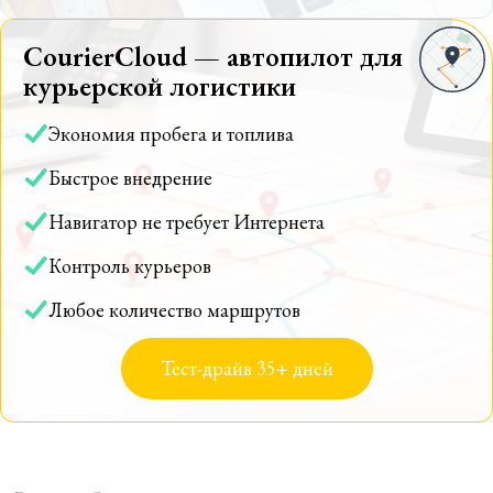
CourierCloud — автопилот для
курьерской логистики
Экономия пробега и топлива
Быстрое внедрение
Навигатор не требует Интернета
Контроль курьеров
Любое количество маршрутов
Тест-драйв 35+ дней