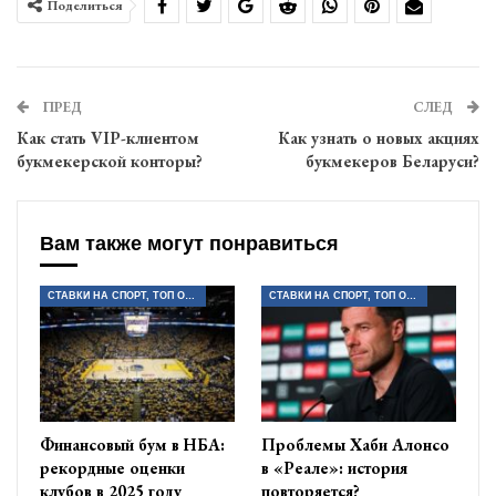
Поделиться
ПРЕД
СЛЕД
Как стать VIP-клиентом
Как узнать о новых акциях
букмекерской конторы?
букмекеров Беларуси?
Вам также могут понравиться
СТАВКИ НА СПОРТ, ТОП ОФИЦИАЛЬНЫХ БУКМЕКЕРСКИХ КОНТОР БЕЛАРУСИ
СТАВКИ НА СПОРТ, ТОП ОФИЦИАЛЬНЫХ БУКМЕКЕРСКИХ КОНТОР БЕЛАРУСИ
Финансовый бум в НБА:
Проблемы Хаби Алонсо
рекордные оценки
в «Реале»: история
клубов в 2025 году
повторяется?