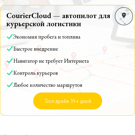
CourierCloud — автопилот для
курьерской логистики
Экономия пробега и топлива
Быстрое внедрение
Навигатор не требует Интернета
Контроль курьеров
Любое количество маршрутов
Тест-драйв 35+ дней