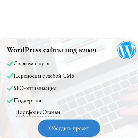
WordPress сайты под ключ
Создаём с нуля
Переносим с любой CMS
SEO-оптимизация
Поддержка
Портфолио
Отзывы
Обсудить проект