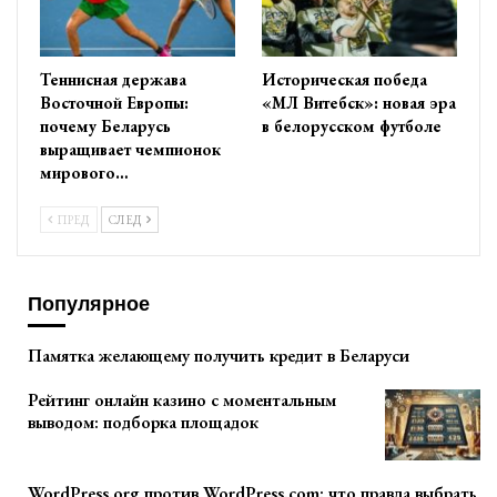
Теннисная держава
Историческая победа
Восточной Европы:
«МЛ Витебск»: новая эра
почему Беларусь
в белорусском футболе
выращивает чемпионок
мирового…
ПРЕД
СЛЕД
Популярное
Памятка желающему получить кредит в Беларуси
Рейтинг онлайн казино с моментальным
выводом: подборка площадок
WordPress.org против WordPress.com: что правда выбрать