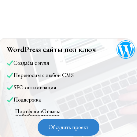
WordPress сайты под ключ
Создаём с нуля
Переносим с любой CMS
SEO-оптимизация
Поддержка
Портфолио
Отзывы
Обсудить проект