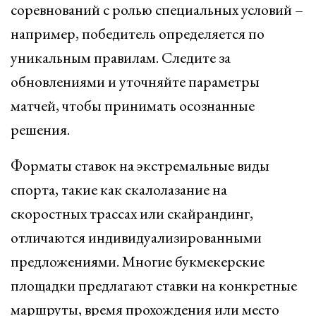
соревнований с ролью специальных условий –
например, победитель определяется по
уникальным правилам. Следите за
обновлениями и уточняйте параметры
матчей, чтобы принимать осознанные
решения.
Форматы ставок на экстремальные виды
спорта, такие как скалолазание на
скоростных трассах или скайрандинг,
отличаются индивидуализированными
предложениями. Многие букмекерские
площадки предлагают ставки на конкретные
маршруты, время прохождения или место