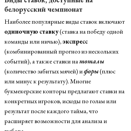
белорусский чемпионат
Наиболее популярные виды ставок включают
одиночную ставку
(ставка на победу одной
команды или ничью),
экспресс
(комбинированный прогноз из нескольких
событий), а также ставки на
тоталы
(количество забитых мячей) и
форы
(плюс
или минус к результату). Многие
букмекерские конторы предлагают ставки на
конкретных игроков, исходы по голам или
результат после каждого тайма, что
расширяет возможности для анализа и
выбора.