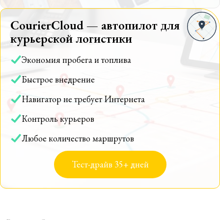
CourierCloud — автопилот для
курьерской логистики
Экономия пробега и топлива
Быстрое внедрение
Навигатор не требует Интернета
Контроль курьеров
Любое количество маршрутов
Тест-драйв 35+ дней