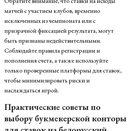
Обратите внимание, что ставки на исходы
матчей с участием клубов, временно
исключенных из чемпионата или с
призрачной фиксацией результата, могут
быть признаны недействительными.
Соблюдайте правила регистрации и
пополнения счета, а также используйте
только проверенные платформы для ставок,
чтобы минимизировать риски и
наслаждаться игрой.
Практические советы по
выбору букмекерской конторы
для ставок на белорусский