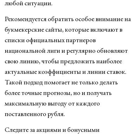
любой ситуации.
Рекомендуется обратить особое внимание на
букмекерские сайты, которые включают в
списки официальных партнеров
национальной лиги и регулярно обновляют
свою линию, чтобы предложить наиболее
актуальные коэффициенты и линии ставок.
Такой подход помогает не только делать
более точные прогнозы, но и получать
максимальную выгоду от каждого
поставленного рубля.
Следите за акциями и бонусными