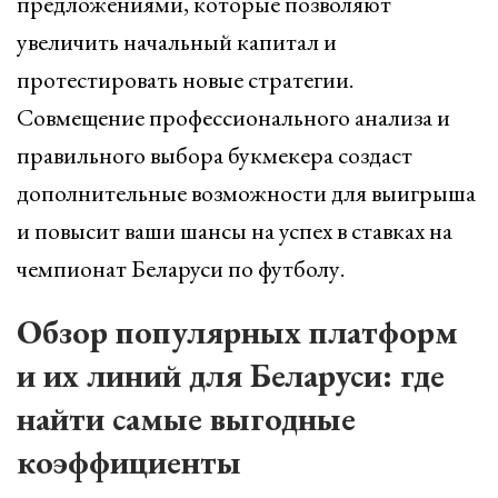
предложениями, которые позволяют
увеличить начальный капитал и
протестировать новые стратегии.
Совмещение профессионального анализа и
правильного выбора букмекера создаст
дополнительные возможности для выигрыша
и повысит ваши шансы на успех в ставках на
чемпионат Беларуси по футболу.
Обзор популярных платформ
и их линий для Беларуси: где
найти самые выгодные
коэффициенты