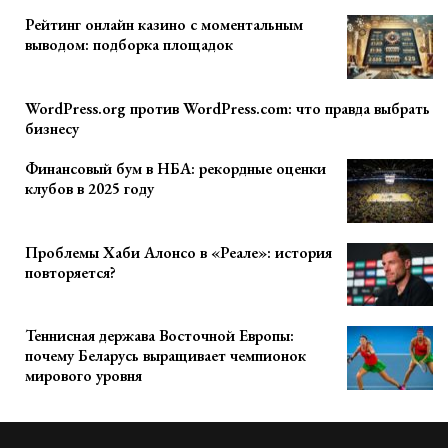
Рейтинг онлайн казино с моментальным
выводом: подборка площадок
WordPress.org против WordPress.com: что правда выбрать
бизнесу
Финансовый бум в НБА: рекордные оценки
клубов в 2025 году
Проблемы Хаби Алонсо в «Реале»: история
повторяется?
Теннисная держава Восточной Европы:
почему Беларусь выращивает чемпионок
мирового уровня