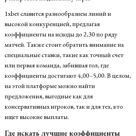
1xbet славится разнообразием линий и
высокой конкуренцией, предлагая
коэффициенты на исходы до 2,30 по ряду
матчей. Также стоит обратить внимание на
специальные ставки, такие как точный счет
или первая команда, забившая гол, где
коэффициенты достигают 4,00–5,00. В целом,
на этой платформе можно найти
предложения, выгодные как для
консервативных игроков, так и для тех, кто
ищет высокие выплаты.
Где искать лучшие коэффициенты