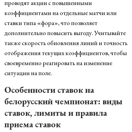
проводят акции с повышенными
коэффициентами на отдельные матчи или
ставки типа «фора», что позволяет
дополнительно повысить выгоду. Учитывайте
также скорость обновления линий и точность
отображения текущих коэффициентов, чтобы
своевременно реагировать на изменение
ситуации на поле.
Особенности ставок на
белорусский чемпионат: виды
ставок, лимиты и правила
приема ставок