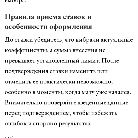
Правила приема ставок и
особенности оформления
До ставки убедитесь, что выбрали актуальные
коэффициенты, а сумма внесения не
превышает установленный лимит. После
подтверждения ставки изменить или
отменить ее практически невозможно,
особенно в моменты, когда матч уже начался.
Внимательно проверяйте введенные данные
перед подтверждением, чтобы избежать
ошибок и споров о результатах.