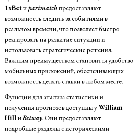
1xBet
и
parimatch
предоставляют
возможность следить за событиями в
реальном времени, что позволяет быстро
реагировать на развитие ситуации и
использовать стратегические решения.
Важным преимуществом становится удобство
мобильных приложений, обеспечивающих
возможность делать ставки в любом месте.
Функции для анализа статистики и
получения прогнозов доступны у
William
Hill
и
Betway
. Они предоставляют
подробные разделы с историческими