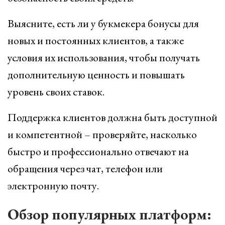
Выясните, есть ли у букмекера бонусы для
новых и постоянных клиентов, а также
условия их использования, чтобы получать
дополнительную ценность и повышать
уровень своих ставок.
Поддержка клиентов должна быть доступной
и компетентной – проверяйте, насколько
быстро и профессионально отвечают на
обращения через чат, телефон или
электронную почту.
Обзор популярных платформ: