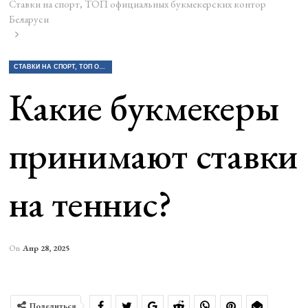
Ставки на спорт, ТОП официальных букмекерских контор
Беларуси
СТАВКИ НА СПОРТ, ТОП ОФИЦИАЛЬНЫХ БУКМЕКЕРСКИХ КОНТОР БЕЛАРУСИ
Какие букмекеры
принимают ставки
на теннис?
On
Апр 28, 2025
Поделиться