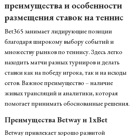
преимущества и особенности
размещения ставок на теннис
Bet365 занимает лидирующие позиции
благодаря широкому выбору событий и
множеству рынков по теннису. Здесь легко
находить матчи разных турниров и делать
ставки как на победу игрока, так и на исходы
сетов. Важное преимущество – наличие
живых трансляций и аналитики, которая
помогает принимать обоснованные решения.
Преимущества Betway и 1xBet
Betway привлекает хорошо развитой