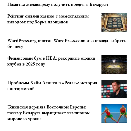
Памятка желающему получить кредит в Беларуси
Рейтинг онлайн казино с моментальным
выводом: подборка площадок
WordPress.org против WordPress.com: что правда выбрать
бизнесу
Финансовый бум в НБА: рекордные оценки
клубов в 2025 году
Проблемы Хаби Алонсо в «Реале»: история
повторяется?
Теннисная держава Восточной Европы:
почему Беларусь выращивает чемпионок
мирового уровня