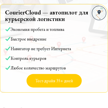
CourierCloud — автопилот для
курьерской логистики
Экономия пробега и топлива
Быстрое внедрение
Навигатор не требует Интернета
Контроль курьеров
Любое количество маршрутов
Тест-драйв 35+ дней