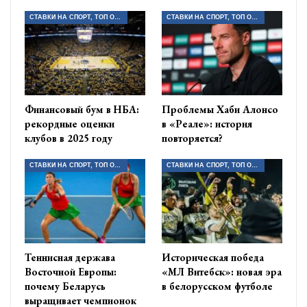
СТАВКИ НА СПОРТ, ТОП ОФИЦИАЛЬНЫХ БУКМЕКЕРСКИХ КОНТОР БЕЛАРУСИ
СТАВКИ НА СПОРТ, ТОП ОФИЦИАЛЬНЫХ БУКМЕКЕРСКИХ КОНТОР БЕЛАРУСИ
Финансовый бум в НБА:
Проблемы Хаби Алонсо
рекордные оценки
в «Реале»: история
клубов в 2025 году
повторяется?
СТАВКИ НА СПОРТ, ТОП ОФИЦИАЛЬНЫХ БУКМЕКЕРСКИХ КОНТОР БЕЛАРУСИ
СТАВКИ НА СПОРТ, ТОП ОФИЦИАЛЬНЫХ БУКМЕКЕРСКИХ КОНТОР БЕЛАРУСИ
Теннисная держава
Историческая победа
Восточной Европы:
«МЛ Витебск»: новая эра
почему Беларусь
в белорусском футболе
выращивает чемпионок