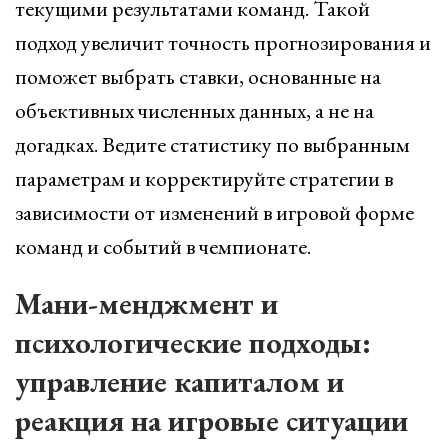
текущими результатами команд. Такой
подход увеличит точность прогнозирования и
поможет выбрать ставки, основанные на
объективных численных данных, а не на
догадках. Ведите статистику по выбранным
параметрам и корректируйте стратегии в
зависимости от изменений в игровой форме
команд и событий в чемпионате.
Мани-менджмент и
психологические подходы:
управление капиталом и
реакция на игровые ситуации