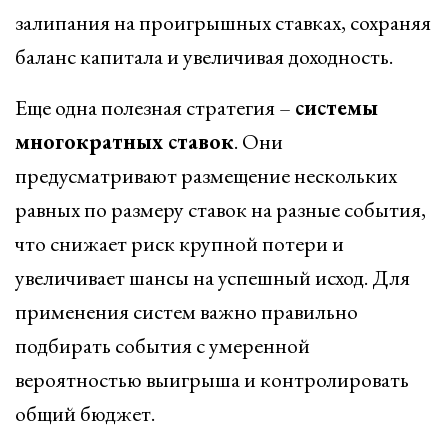
залипания на проигрышных ставках, сохраняя
баланс капитала и увеличивая доходность.
Еще одна полезная стратегия –
системы
многократных ставок
. Они
предусматривают размещение нескольких
равных по размеру ставок на разные события,
что снижает риск крупной потери и
увеличивает шансы на успешный исход. Для
применения систем важно правильно
подбирать события с умеренной
вероятностью выигрыша и контролировать
общий бюджет.