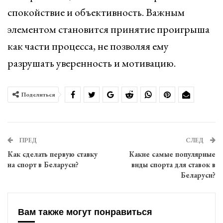
спокойствие и объективность. Важным
элементом становится принятие проигрыша
как части процесса, не позволяя ему
разрушать уверенность и мотивацию.
Поделиться
ПРЕД
СЛЕД
Как сделать первую ставку
Какие самые популярные
на спорт в Беларуси?
виды спорта для ставок в
Беларуси?
Вам также могут понравиться