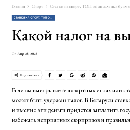
Главная
Спорт
Ставки на спорт, ТОП официальных букме
СТАВКИ НА СПОРТ, ТОП ОФИЦИАЛЬНЫХ БУКМЕКЕРСКИХ КОНТОР БЕЛАРУСИ
Какой налог на в
On
Апр 28, 2025
Поделиться
Если вы выигрываете в азартных играх или ст
может быть удержан налог. В Беларуси ставк
и именно эти деньги придется заплатить гос
избежать неприятных сюрпризов и правильн