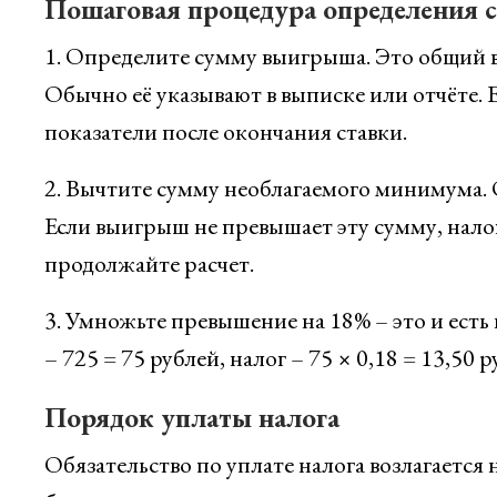
Пошаговая процедура определения 
1. Определите сумму выигрыша. Это общий 
Обычно её указывают в выписке или отчёте. 
показатели после окончания ставки.
2. Вычтите сумму необлагаемого минимума. О
Если выигрыш не превышает эту сумму, нало
продолжайте расчет.
3. Умножьте превышение на 18% – это и есть
– 725 = 75 рублей, налог – 75 × 0,18 = 13,50 р
Порядок уплаты налога
Обязательство по уплате налога возлагается