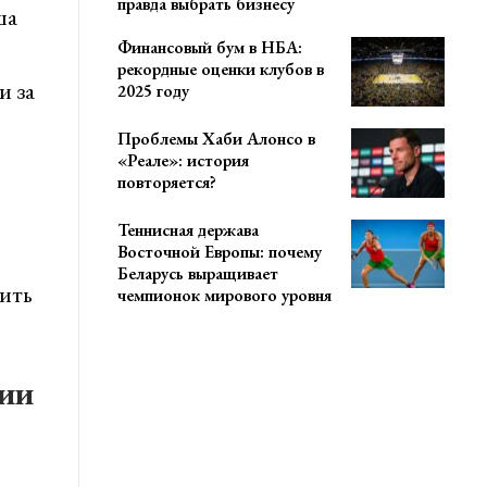
правда выбрать бизнесу
ша
Финансовый бум в НБА:
рекордные оценки клубов в
и за
2025 году
Проблемы Хаби Алонсо в
«Реале»: история
повторяется?
Теннисная держава
Восточной Европы: почему
Беларусь выращивает
вить
чемпионок мирового уровня
нии