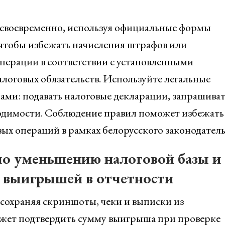
в своевременно, используя официальные формы
, чтобы избежать начисления штрафов или
перации в соответствии с установленными
налоговых обязательств. Используйте легальные
ами: подавать налоговые декларации, запрашиват
ходимости. Соблюдение правил поможет избежать
ых операций в рамках белорусского законодатель
по уменьшению налоговой базы и
 выигрышей в отчетности
 сохраняя скриншоты, чеки и выписки из
жет подтвердить сумму выигрыша при проверке