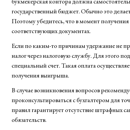
букмекерская контора должна самостоятельн
государственный бюджет. Обычно это делает
Поэтому убедитесь, что в момент получения с
соответствующих документах.
Если по каким-то причинам удержание не пр
налог через налоговую службу. Для этого по
специальный счет. Такая оплата осуществляет
получения выигрыша.
В случае возникновения вопросов рекоменду
проконсультироваться с бухгалтером для то
правил гарантирует отсутствие штрафных с
обязательств.