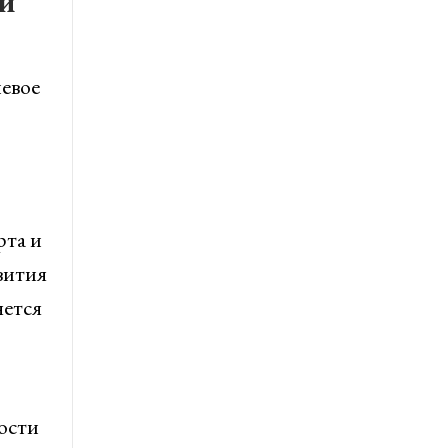
й
чевое
рта и
вития
яется
ости