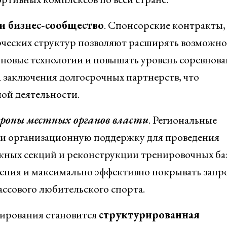
и бизнес-сообщество
. Спонсорские контракты,
ческих структур позволяют расширять возможно
 новые технологии и повышать уровень соревнова
 заключения долгосрочных партнерств, что
ной деятельности.
ороны местных органов власти
. Региональные
и организационную поддержку для проведения
ных секций и реконструкции тренировочных баз
жения и максимально эффективно покрывать запр
ассового любительского спорта.
ирования становится
структурированная