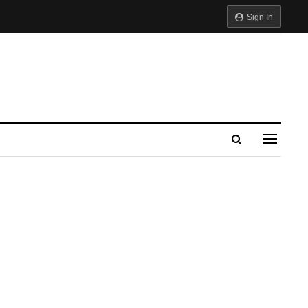
Sign In