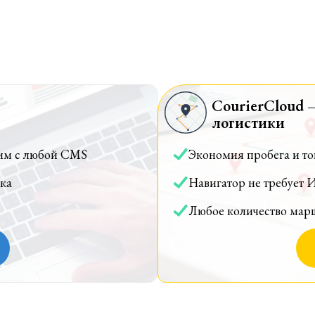
CourierCloud 
логистики
им с любой CMS
Экономия пробега и т
ка
Навигатор не требует 
Любое количество мар