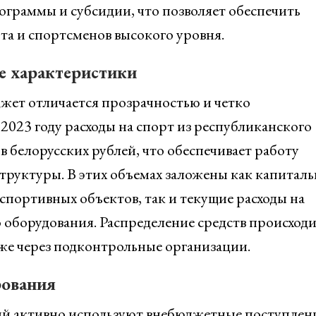
граммы и субсидии, что позволяет обеспечить
а и спортсменов высокого уровня.
е характеристики
жет отличается прозрачностью и четко
023 году расходы на спорт из республиканского
белорусских рублей, что обеспечивает работу
труктуры. В этих объемах заложены как капитал
спортивных объектов, так и текущие расходы на
 оборудования. Распределение средств происход
же через подконтрольные организации.
ования
й активно используют внебюджетные поступлен