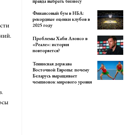
правда выбрать бизнесу
Финансовый бум в НБА:
рекордные оценки клубов в
сти
2025 году
ний.
Проблемы Хаби Алонсо в
«Реале»: история
повторяется?
Теннисная держава
Восточной Европы: почему
Беларусь выращивает
чемпионок мирового уровня
.
осы