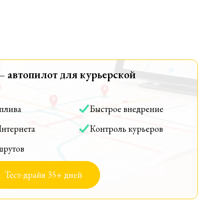
— автопилот для курьерской
оплива
Быстрое внедрение
Интернета
Контроль курьеров
шрутов
Тест-драйв 35+ дней