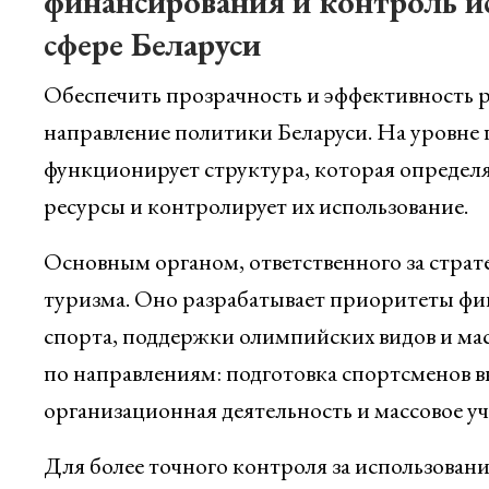
финансирования и контроль ис
сфере Беларуси
Обеспечить прозрачность и эффективность р
направление политики Беларуси. На уровне 
функционирует структура, которая определ
ресурсы и контролирует их использование.
Основным органом, ответственного за страт
туризма. Оно разрабатывает приоритеты фи
спорта, поддержки олимпийских видов и мас
по направлениям: подготовка спортсменов в
организационная деятельность и массовое уч
Для более точного контроля за использован