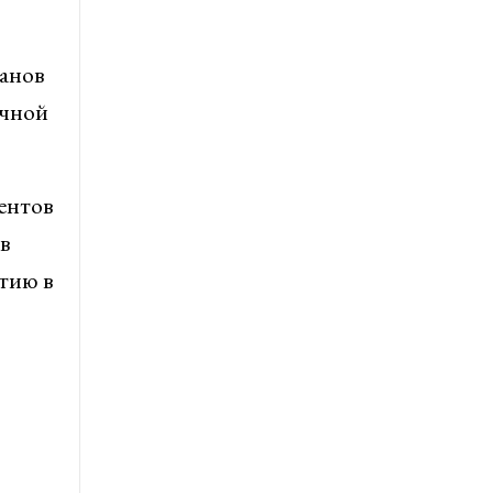
анов
ечной
ентов
в
тию в