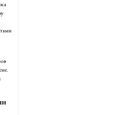
джа
ву
атами
ров
ене.
и
ли