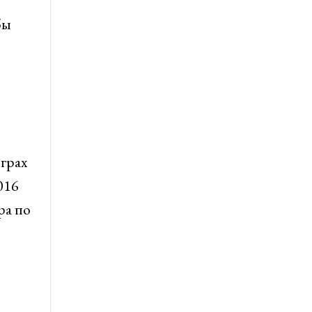
бы
грах
016
ра по