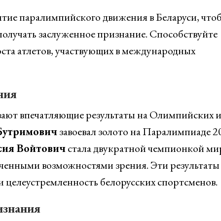
итие паралимпийского движения в Беларуси, что
получать заслуженное признание. Способствуйте
ста атлетов, участвующих в международных
ния
ают впечатляющие результаты на Олимпийских и
Бутримович
завоевал золото на Паралимпиаде 2
сия Войтович
стала двукратной чемпионкой ми
иченными возможностями зрения. Эти результаты
и целеустремленность белорусских спортсменов.
изнания