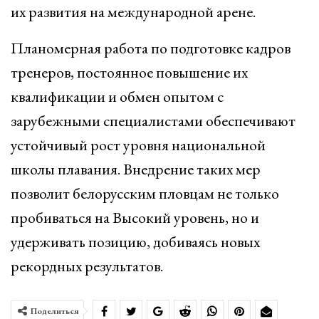
их развития на международной арене.
Планомерная работа по подготовке кадров
тренеров, постоянное повышение их
квалификации и обмен опытом с
зарубежными специалистами обеспечивают
устойчивый рост уровня национальной
школы плавания. Внедрение таких мер
позволит белорусским пловцам не только
пробиваться на Высокий уровень, но и
удерживать позицию, добиваясь новых
рекордных результатов.
Поделиться