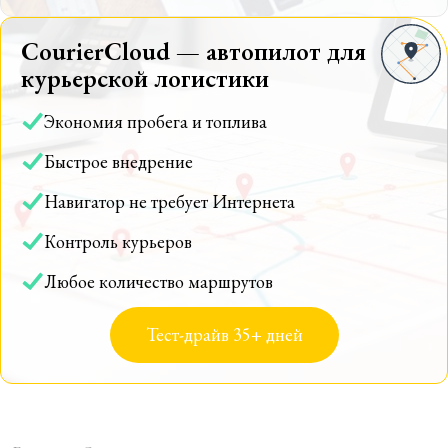
CourierCloud — автопилот для
курьерской логистики
Экономия пробега и топлива
Быстрое внедрение
Навигатор не требует Интернета
Контроль курьеров
Любое количество маршрутов
Тест-драйв 35+ дней