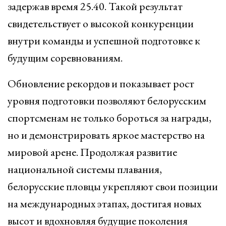
задержав время 25.40. Такой результат
свидетельствует о высокой конкуренции
внутри команды и успешной подготовке к
будущим соревнованиям.
Обновление рекордов и показывает рост
уровня подготовки позволяют белорусским
спортсменам не только бороться за награды,
но и демонстрировать яркое мастерство на
мировой арене. Продолжая развитие
национальной системы плавания,
белорусские пловцы укрепляют свои позиции
на международных этапах, достигая новых
высот и вдохновляя будущие поколения