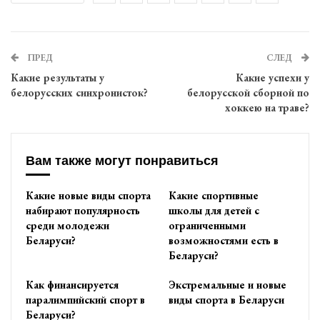
ПРЕД
СЛЕД
Какие результаты у
Какие успехи у
белорусских синхронисток?
белорусской сборной по
хоккею на траве?
Вам также могут понравиться
Какие новые виды спорта
Какие спортивные
набирают популярность
школы для детей с
среди молодежи
ограниченными
Беларуси?
возможностями есть в
Беларуси?
Как финансируется
Экстремальные и новые
паралимпийский спорт в
виды спорта в Беларуси
Беларуси?