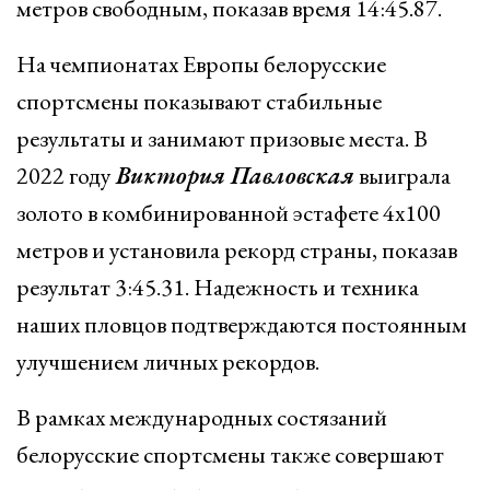
метров свободным, показав время 14:45.87.
На чемпионатах Европы белорусские
спортсмены показывают стабильные
результаты и занимают призовые места. В
2022 году
Виктория Павловская
выиграла
золото в комбинированной эстафете 4х100
метров и установила рекорд страны, показав
результат 3:45.31. Надежность и техника
наших пловцов подтверждаются постоянным
улучшением личных рекордов.
В рамках международных состязаний
белорусские спортсмены также совершают