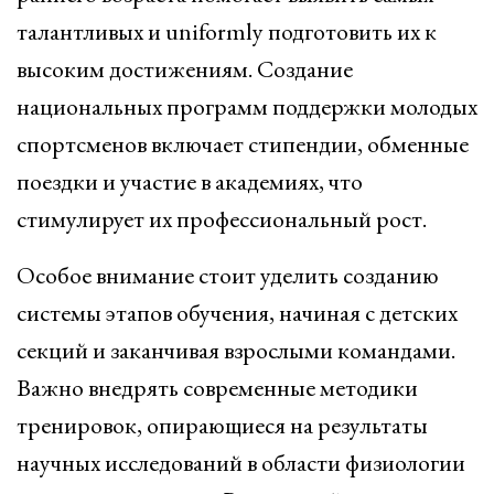
талантливых и uniformly подготовить их к
высоким достижениям. Создание
национальных программ поддержки молодых
спортсменов включает стипендии, обменные
поездки и участие в академиях, что
стимулирует их профессиональный рост.
Особое внимание стоит уделить созданию
системы этапов обучения, начиная с детских
секций и заканчивая взрослыми командами.
Важно внедрять современные методики
тренировок, опирающиеся на результаты
научных исследований в области физиологии