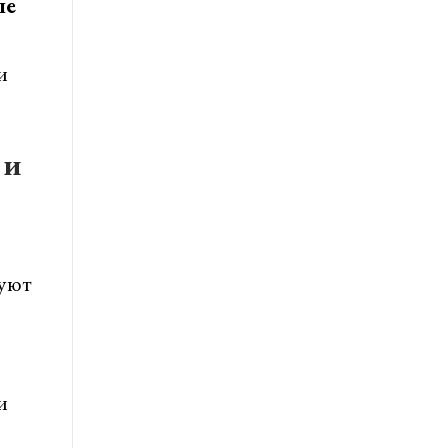
ые
и
 и
уют
и