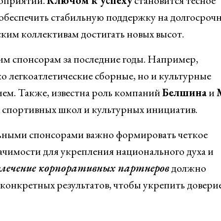
роприятий.
Ключом к успеху
становится тесное
обеспечить стабильную поддержку на долгосроч
ским коллективам достигать новых высот.
м спонсорам за последние годы. Например,
о легкоатлетические сборные, но и культурные
ем. Также, известна роль компаний
Белшина
и
 спортивных школ и культурных инициатив.
льными спонсорами важно формировать четкое
ачимости для укрепления национального духа и
лечение корпоративных партнеров
должно
конкретных результатов, чтобы укрепить доверие