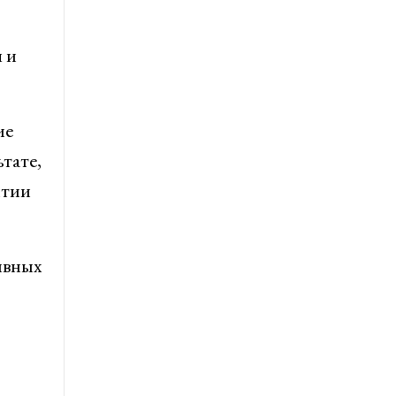
 и
ие
тате,
итии
ивных