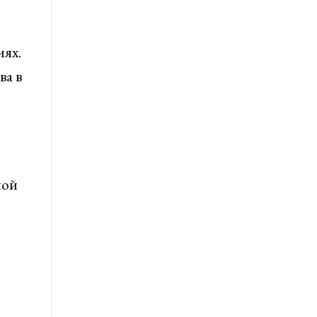
ях.
ва в
ной
к