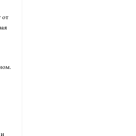
 от
вая
ном.
 и