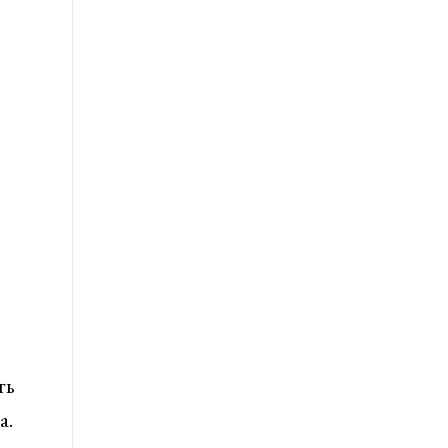
ть
а.