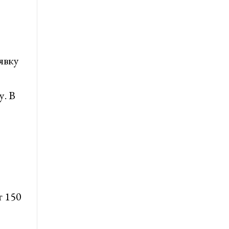
явку
. В
т 150