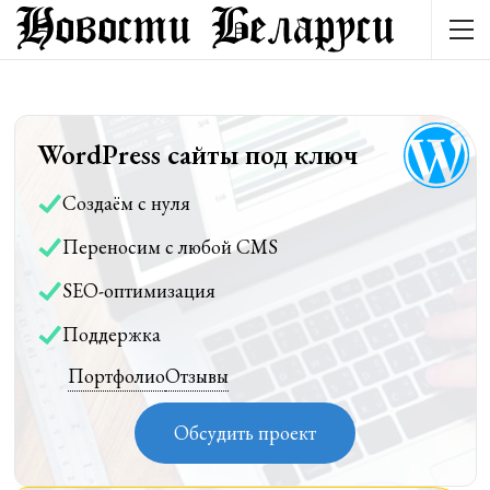
WordPress сайты под ключ
Создаём с нуля
Переносим с любой CMS
SEO-оптимизация
Поддержка
Портфолио
Отзывы
Обсудить проект