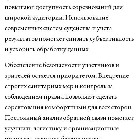
повышают доступность соревнований для
широкой аудитории. Использование
современных систем судейства и учета
результатов помогает снизить субъективность
и ускорить обработку данных.
Обеспечение безопасности участников и
зрителей остается приоритетом. Внедрение
строгих санитарных мер и контроль за
соблюдением правил позволяют сделать
соревнования комфортными для всех сторон.
Постоянный анализ обратной связи помогает
улучшить логистику и организационные
процессы, сохраняя баланс между