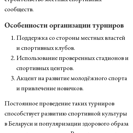
сообществ.
Особенности организации турниров
Поддержка со стороны местных властей
и спортивных клубов.
Использование проверенных стадионов и
спортивных центров.
Акцент на развитие молодёжного спорта
и привлечение новичков.
Постоянное проведение таких турниров
способствует развитию спортивной культуры
в Беларуси и популяризации здорового образа