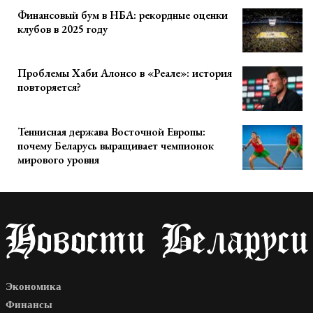
Финансовый бум в НБА: рекордные оценки
клубов в 2025 году
Проблемы Хаби Алонсо в «Реале»: история
повторяется?
Теннисная держава Восточной Европы:
почему Беларусь выращивает чемпионок
мирового уровня
Экономика
Финансы