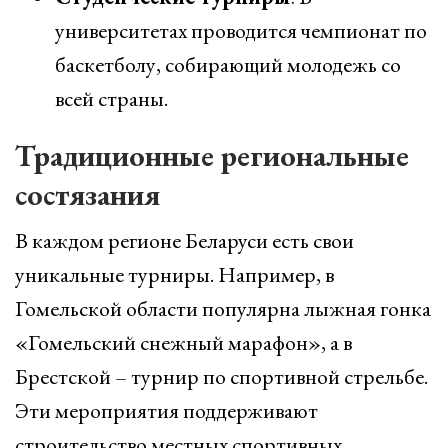
университетах проводится чемпионат по
баскетболу, собирающий молодежь со
всей страны.
Традиционные региональные
состязания
В каждом регионе Беларуси есть свои
уникальные турниры. Например, в
Гомельской области популярна лыжная гонка
«Гомельский снежный марафон», а в
Брестской – турнир по спортивной стрельбе.
Эти мероприятия поддерживают
строительство местных спортивных