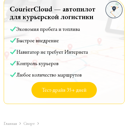
CourierCloud — автопилот
для курьерской логистики
Экономия пробега и топлива
Быстрое внедрение
Навигатор не требует Интернета
Контроль курьеров
Любое количество маршрутов
Тест-драйв 35+ дней
Главная
Спорт