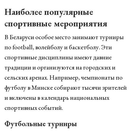
Наиболее популярные
спортивные мероприятия
В Беларуси особое место занимают турниры
по football, волейболу и баскетболу. Эти
спортивные дисциплины имеют давние
традиции и организуются на городских и
сельских аренах. Например, чемпионаты по
футболу в Минске собирают тысячи зрителей
и включены в календарь национальных
спортивных событий.
Футбольные турниры