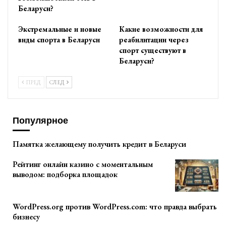
Беларуси?
Экстремальные и новые
Какие возможности для
виды спорта в Беларуси
реабилитации через
спорт существуют в
Беларуси?
ПРЕД
СЛЕД
Популярное
Памятка желающему получить кредит в Беларуси
Рейтинг онлайн казино с моментальным
выводом: подборка площадок
WordPress.org против WordPress.com: что правда выбрать
бизнесу