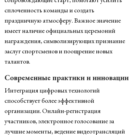
сплоченность команды и создать
праздничную атмосферу. Важное значение
имеет наличие официальных церемоний
награждения, символизирующих признание
заслуг спортсменов и поощрение новых
талантов.
Современные практики и инновации
Интеграция цифровых технологий
способствует более эффективной
организации. Онлайн-регистрация
участников, электронное голосование за
лучшие моменты, ведение видеотрансляций