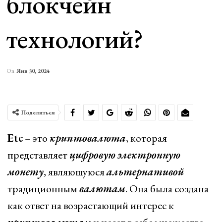
блокчейн
технологий?
On
Янв 30, 2024
Поделиться
Etc
– это
криптовалюта
, которая
представляет
цифровую
электронную
монету
, являющуюся
альтернативой
традиционным
валютам
. Она была создана
как ответ на возрастающий интерес к