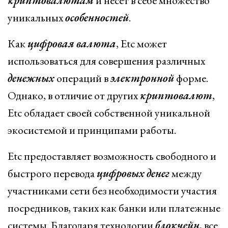
криптовалютам
и несет в себе множество
уникальных
особенностей
.
Как
цифровая
валюта
, Etc может
использоваться для совершения различных
денежных
операций в
электронной
форме.
Однако, в отличие от других
криптовалют
,
Etc обладает своей собственной уникальной
экосистемой и принципами работы.
Etc предоставляет возможность свободного и
быстрого перевода
цифровых
денег
между
участниками сети без необходимости участия
посредников, таких как банки или платежные
системы. Благодаря технологии
блокчейн
, все