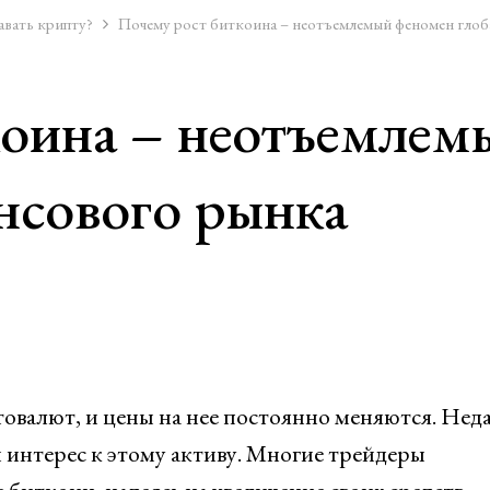
авать крипту?
Почему рост биткоина – неотъемлемый феномен глоб
коина – неотъемлем
нсового рынка
овалют, и цены на нее постоянно меняются. Нед
интерес к этому активу. Многие трейдеры