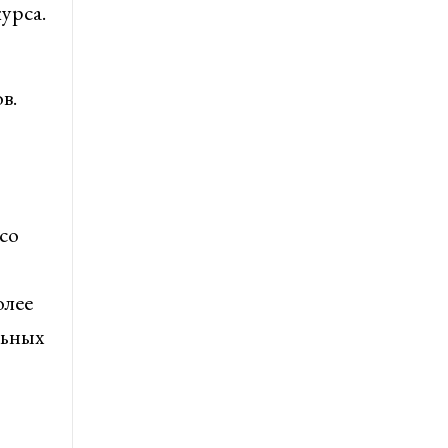
урса.
в.
со
олее
льных