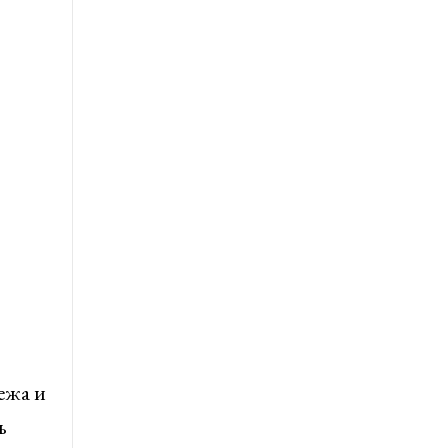
ежа и
ь