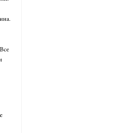
ина.
 Все
и
е