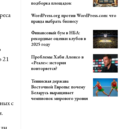
подборка площадок
реса
WordPress.org против WordPress.com: что
правда выбрать бизнесу
Финансовый бум в НБА:
рекордные оценки клубов в
2025 году
о
Проблемы Хаби Алонсо в
о 21
«Реале»: история
повторяется?
Теннисная держава
Восточной Европы: почему
Беларусь выращивает
чемпионок мирового уровня
ных с
.
ли.