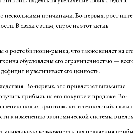
биткоин, надеясь на увеличение своих средств.
 несколькими причинами. Во-первых, рост инте
сти. В связи с этим, спрос на этот актив
 о росте биткоин-рынка, что также влияет на ег
ткоина обусловлены его ограниченностью — всег
дефицит и увеличивает его ценность.
ледствия. Во-первых, это привлекает внимание
олучить прибыль на его покупке и продаже. Во-
явлению новых криптовалют и технологий, связан
ести к изменению экономической системы в целом
ет уникальную возможность для получения прибы