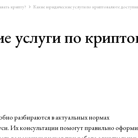
авать крипту?
Какие юридические услуги по криптовалюте доступны
е услуги по крипто
обно разбираются в актуальных нормах
уси. Их консультации помогут правильно оформи