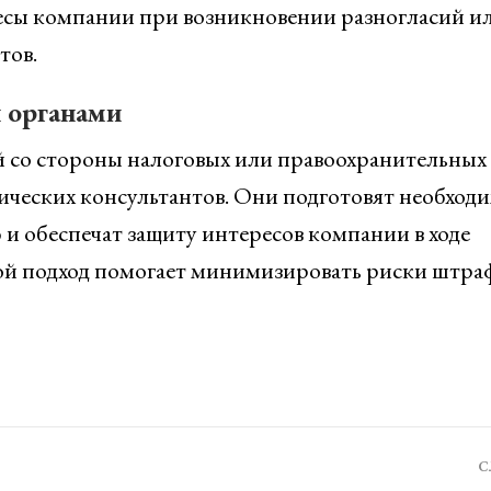
есы компании при возникновении разногласий и
тов.
 органами
 со стороны налоговых или правоохранительных
ических консультантов. Они подготовят необход
и обеспечат защиту интересов компании в ходе
кой подход помогает минимизировать риски штр
С