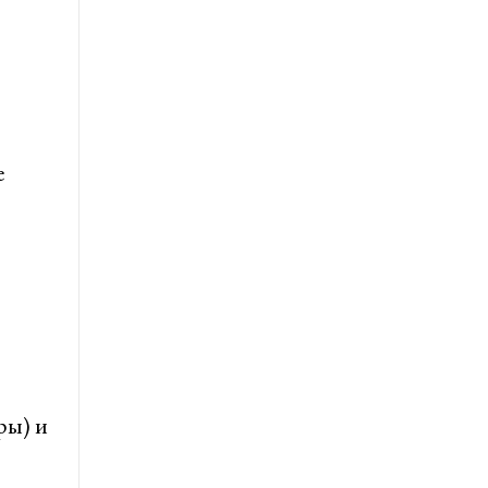
е
ры) и