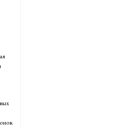
ая
и
овых
онов.