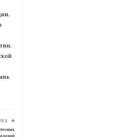
ции.
з
тин.
ской
ана.
ЛЕД
очтовых
авлений