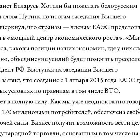
танет Беларусь. Хотели бы пожелать белорусским
 слова Путина по итогам заседания Высшего
одчеркнул, что странам — членам ЕАЭС предстои
ся в «мощный центр экономического роста». «Мы
мся, каковы позиции наших экономик, где у них с
вно, объединение усилий будет помогать преодол
дент РФ. Выступая на заседании Высшего
заявил, что создание с 1 января 2015 года ЕАЭС д
ых условиях по правилам в том числе ВТО.
т в полную силу. Как мы уже неоднократно гово
м 170 миллионами потребителей, обеспечена своб
бочей силы. Бизнес получит возможность вести де
народной торговли, основанным в том числе на