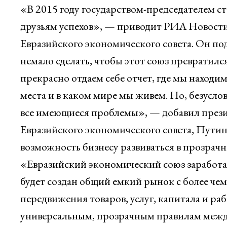
«В 2015 году государством-председателем с
друзьям успехов», — приводит РИА Новости
Евразийского экономического совета. Он п
немало сделать, чтобы этот союз превратил
прекрасно отдаем себе отчет, где мы находи
места и в каком мире мы живем. Но, безусло
все имеющиеся проблемы», — добавил прези
Евразийского экономического совета, Путин 
возможность бизнесу развиваться в прозрачн
«Евразийский экономический союз заработае
будет создан общий емкий рынок с более че
передвижения товаров, услуг, капитала и ра
универсальным, прозрачным правилам между