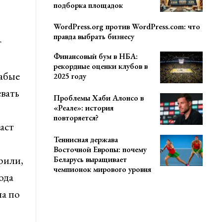
подборка площадок
WordPress.org против WordPress.com: что
правда выбрать бизнесу
т
Финансовый бум в НБА:
рекордные оценки клубов в
лабые
2025 году
евать
Проблемы Хаби Алонсо в
«Реале»: история
повторяется?
аст
Теннисная держава
Восточной Европы: почему
рили,
Беларусь выращивает
чемпионок мирового уровня
ода
ла по