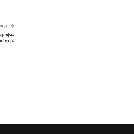
ЛЕД
тарифах
Победа»