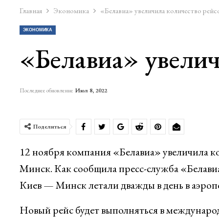
Главная
Экономика
«Белавиа» увеличила количество рейс
ЭКОНОМИКА
«Белавиа» увелич
Последнее обновление
Июл 8, 2022
Поделиться
12 ноября компания «Белавиа» увеличила к
Минск. Как сообщила пресс-служба «Белав
Киев — Минск летали дважды в день в аэроп
Новый рейс будет выполняться в междунаро