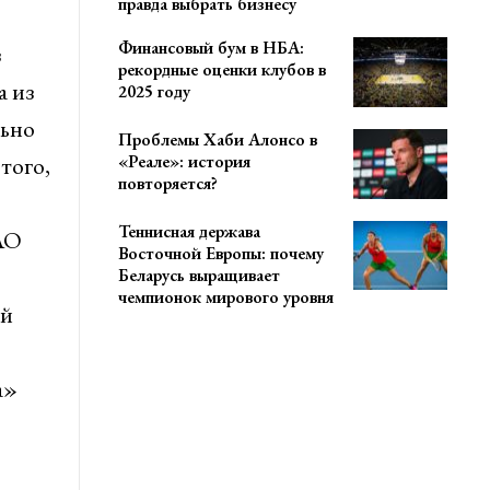
правда выбрать бизнесу
Финансовый бум в НБА:
з
рекордные оценки клубов в
а из
2025 году
льно
Проблемы Хаби Алонсо в
«Реале»: история
того,
повторяется?
Теннисная держава
АО
Восточной Европы: почему
Беларусь выращивает
чемпионок мирового уровня
ий
а»