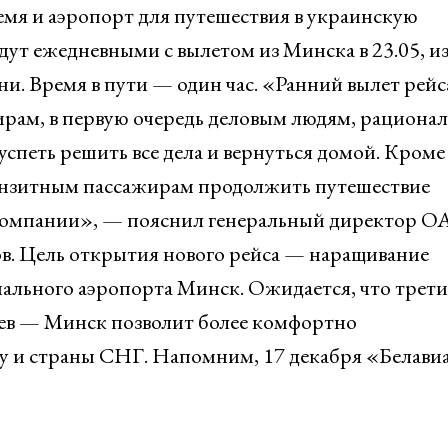
емя и аэропорт для путешествия в украинскую
дут ежедневными с вылетом из Минска в 23.05, и
и. Время в пути — один час. «Ранний вылет рейс
ирам, в первую очередь деловым людям, рациона
спеть решить все дела и вернуться домой. Кроме 
ранзитным пассажирам продолжить путешествие
акомпании», — пояснил генеральный директор О
. Цель открытия нового рейса — наращивание
ального аэропорта Минск. Ожидается, что трет
ев — Минск позволит более комфортно
пу и страны СНГ. Напомним, 17 декабря «Белави