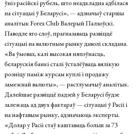
ўніз расійскі рубель, што неадкладна адбілася
на сітуацыі ў Беларусі», — адзначыў старшы
аналітык Forex Club Валерый Палхоўскі.
Паводле яго слоў, прагназаваць развіццё
сітуацыі на валютным рынку даволі складана.
«Ва ўмовах, калі высокая няпэўнасць,
беларускія банкі сталі ўсталёўваць вялікую
розніцу паміж курсам куплі і продажу
замежнай валюты», — растлумачыў аналітык.
Далейшае развіццё падзей у Беларусі будзе
залежаць ад двух фактараў — сітуацыі ў Расіі і
на нафтавым рынку, адзначаюць эксперты.
«Долар у Расіі стаў каштаваць больш за 73