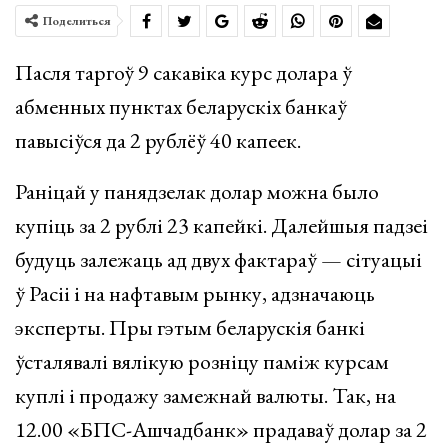
Поделиться
Пасля таргоў 9 сакавіка курс долара ў
абменных пунктах беларускіх банкаў
павысіўся да 2 рублёў 40 капеек.
Раніцай у панядзелак долар можна было
купіць за 2 рублі 23 капейкі. Далейшыя падзеі
будуць залежаць ад двух фактараў — сітуацыі
ў Расіі і на нафтавым рынку, адзначаюць
эксперты. Пры гэтым беларускія банкі
ўсталявалі вялікую розніцу паміж курсам
куплі і продажу замежнай валюты. Так, на
12.00 «БПС-Ашчадбанк» прадаваў долар за 2