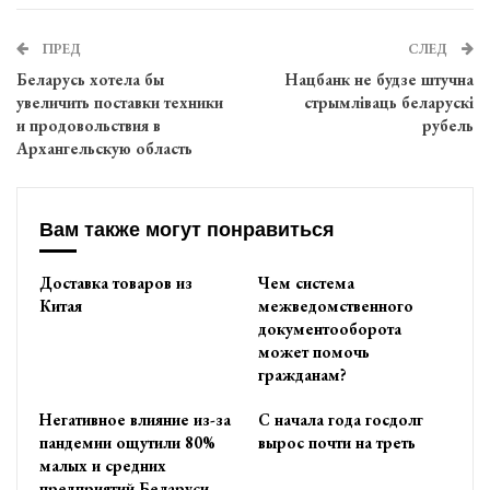
ПРЕД
СЛЕД
Беларусь хотела бы
Нацбанк не будзе штучна
увеличить поставки техники
стрымліваць беларускі
и продовольствия в
рубель
Архангельскую область
Вам также могут понравиться
Доставка товаров из
Чем система
Китая
межведомственного
документооборота
может помочь
гражданам?
Негативное влияние из-за
С начала года госдолг
пандемии ощутили 80%
вырос почти на треть
малых и средних
предприятий Беларуси