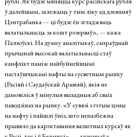
рублі. Як будзе мяняцца курс расійскага рубля
ў далейшым, залежыць у тым ліку ад дзеянняў
Цэнтрабанка — ці будзе ён згладжваць
валатыльнасць за кошт рэзерваў», — кажа
Палхоўскі. На думку аналітыкаў, сапраўднай
прычынай высокай валатыльнасці стаў
канфлікт паміж найбуйнейшымі
пастаўшчыкамі нафты на сусветным рынку
(Расіяй і Саудаўскай Аравіяй), якія не
дамовіліся ў мінулыя выхадныя аб сваіх
паводзінах на рынку. «У сувязі з гэтым цэны
на нафту і пайшлі ўніз, што непазбежна
прывяло да карэктавання валютных курсаў як
у Расіі, так і ў Беларусі», — адзначыў у