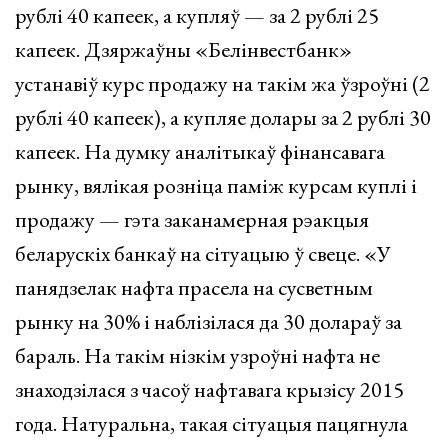
рублі 40 капеек, а купляў — за 2 рублі 25
капеек. Дзяржаўны «Белінвестбанк»
устанавіў курс продажу на такім жа ўзроўні (2
рублі 40 капеек), а купляе долары за 2 рублі 30
капеек. На думку аналітыкаў фінансавага
рынку, вялікая розніца паміж курсам куплі і
продажу — гэта заканамерная рэакцыя
беларускіх банкаў на сітуацыю ў свеце. «У
панядзелак нафта прасела на сусветным
рынку на 30% і наблізілася да 30 долараў за
бараль. На такім нізкім узроўні нафта не
знаходзілася з часоў нафтавага крызісу 2015
года. Натуральна, такая сітуацыя пацягнула