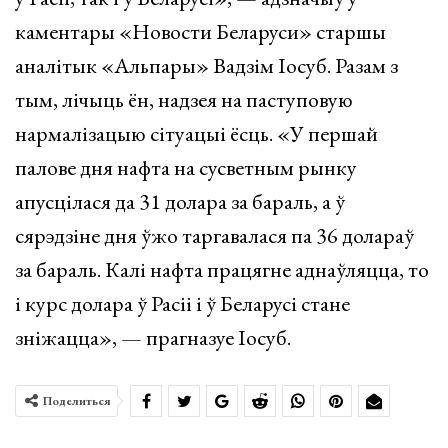
каментары «Новости Беларуси» старшы
аналітык «Альпары» Вадзім Іосуб. Разам з
тым, лічыць ён, надзея на паступовую
нармалізацыю сітуацыі ёсць. «У першай
палове дня нафта на сусветным рынку
апусцілася да 31 долара за бараль, а ў
сярэдзіне дня ўжо таргавалася па 36 долараў
за бараль. Калі нафта працягне аднаўляцца, то
і курс долара ў Расіі і ў Беларусі стане
зніжацца», — прагназуе Іосуб.
Поделиться