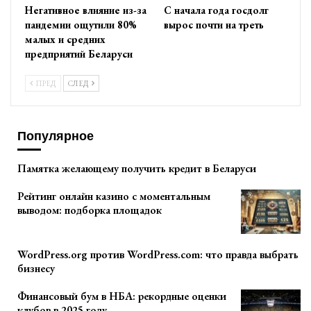
Негативное влияние из-за
С начала года госдолг
пандемии ощутили 80%
вырос почти на треть
малых и средних
предприятий Беларуси
ПРЕД
СЛЕД
Популярное
Памятка желающему получить кредит в Беларуси
Рейтинг онлайн казино с моментальным
выводом: подборка площадок
WordPress.org против WordPress.com: что правда выбрать
бизнесу
Финансовый бум в НБА: рекордные оценки
клубов в 2025 году