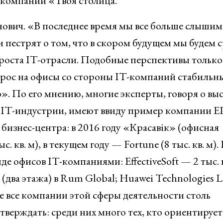
компании «Твоя столица.
ович. «В последнее время мы все больше слышим
и пестрят о том, что в скором будущем мы будем 
 роста IT-отрасли. Подобные перспективы только
прос на офисы со стороны IT-компаний стабильн
». По его мнению, многие эксперты, говоря о вы
й IT-индустрии, имеют ввиду пример компании 
 бизнес-центра: в 2016 году «Красавiк» (офисная
. кв. м), в текущем году — Fortune (8 тыс. кв. м).
е офисов IT-компаниями: EffectiveSoft — 2 тыс. к
 м (два этажа) в Rum Global; Huawei Technologies 
о не все компании этой сферы деятельности столь
верждать: среди них много тех, кто ориентирует