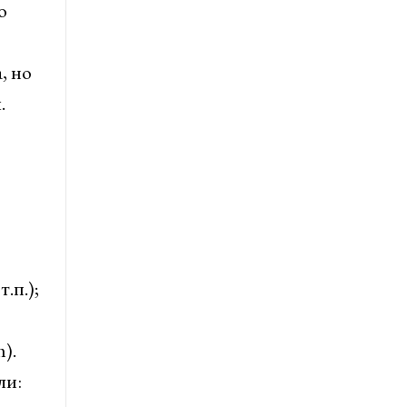
о
, но
.
.п.);
).
ли: