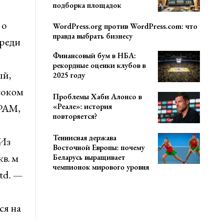
подборка площадок
 о
WordPress.org против WordPress.com: что
правда выбрать бизнесу
среди
Финансовый бум в НБА:
рекордные оценки клубов в
ый,
2025 году
соком
Проблемы Хаби Алонсо в
«Реале»: история
EPAM,
повторяется?
Теннисная держава
 Из
Восточной Европы: почему
в. м
Беларусь выращивает
чемпионок мирового уровня
Ltd. —
ся на