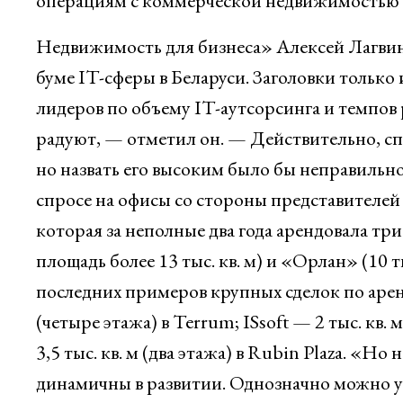
операциям с коммерческой недвижимостью 
Недвижимость для бизнеса» Алексей Лагвин
буме IT-сферы в Беларуси. Заголовки только 
лидеров по объему IT-аутсорсинга и темпов
радуют, — отметил он. — Действительно, с
но назвать его высоким было бы неправильно
спросе на офисы со стороны представителе
которая за неполные два года арендовала три
площадь более 13 тыс. кв. м) и «Орлан» (10 тыс
последних примеров крупных сделок по аренд
(четыре этажа) в Terrum; ISsoft — 2 тыс. кв.
3,5 тыс. кв. м (два этажа) в Rubin Plaza. «Н
динамичны в развитии. Однозначно можно ут