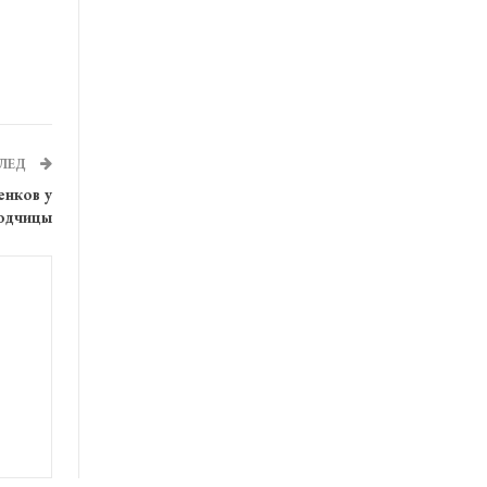
ЛЕД
енков у
одчицы