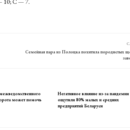
 10; С — 7.
С
Семейная пара из Полоцка похитила породистых щ
зав
 межведомственного
Негативное влияние из-за пандемии
орота может помочь
ощутили 80% малых и средних
предприятий Беларуси