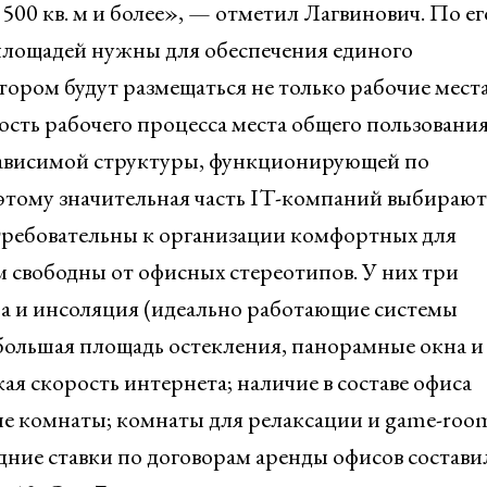
500 кв. м и более», — отметил Лагвинович. По ег
 площадей нужны для обеспечения единого
тором будут размещаться не только рабочие места
сть рабочего процесса места общего пользования
зависимой структуры, функционирующей по
тому значительная часть IT-компаний выбирают
 требовательны к организации комфортных для
м свободны от офисных стереотипов. У них три
а и инсоляция (идеально работающие системы
ольшая площадь остекления, панорамные окна и т
я скорость интернета; наличие в составе офиса
е комнаты; комнаты для релаксации и game-room
ние ставки по договорам аренды офисов состави