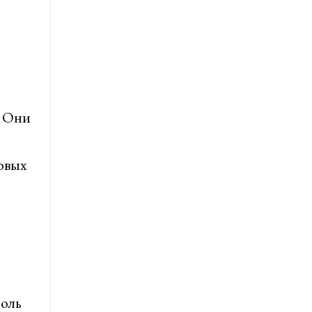
. Они
овых
роль