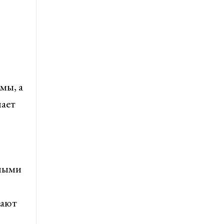
мы, а
чает
жными
рают